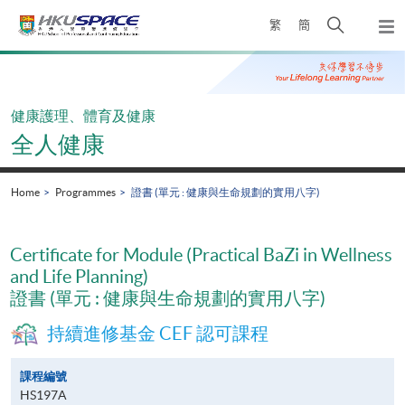
Skip
Open
繁
簡
to
Togg
main
search
navi
Main
content
panel
content
start
健康護理、體育及健康
全人健康
Home
Programmes
證書 (單元 : 健康與生命規劃的實用八字)
Certificate for Module (Practical BaZi in Wellness
and Life Planning)
證書 (單元 : 健康與生命規劃的實用八字)
持續進修基金 CEF 認可課程
課程編號
HS197A