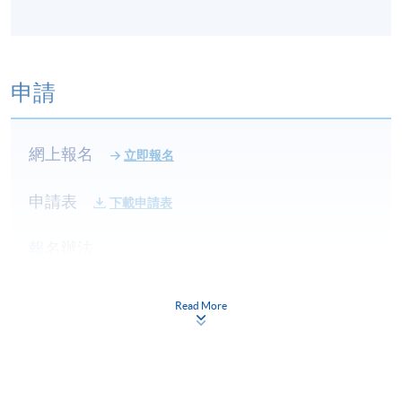
申請
網上報名
立即報名
申請表
下載申請表
報名辦法
網上報名服務
香港大學專業進修學院提供24小時網上報名及繳費服
Read More
務，申請人可通過網上申請個別學歷頒授課程和報讀
大部份公開招生的課程(以先到先得形式報名的課程)。
申請人可在網上使用「繳費靈」(PPS) (不適用於手
機)、VISA 或 Mastercard。除上述支付方式之外，如就