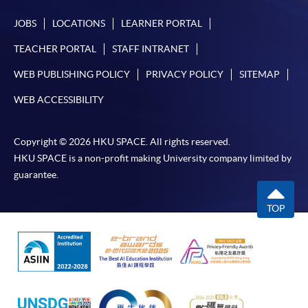
-
短期課程
JOBS
LOCATIONS
LEARNER PORTAL
-
個別學歷頒授課程
TEACHER PORTAL
STAFF INTRANET
WEB PUBLISHING POLICY
PRIVACY POLICY
SITEMAP
報讀同一學歷頒授課程內其他單元
WEB ACCESSIBILITY
個別課程為須報讀同一學歷頒授課程及其他單元或繳
交下期學費的學員，提供網上服務，如學員就讀的課
Copyright © 2026 HKU SPACE. All rights reserved.
程設有此服務，課程負責人會通知學員有關程序。
HKU SPACE is a non-profit making University company limited by
guarantee.
網上支付可通過「繳費靈」(PPS) (不適用於手機)、
VISA 或 Mastercard、「微信支付」(Online WeChat
TOP
Pay) 、「支付寶」(Online Alipay) 或 「轉數快」(FPS)
繳付學費。
親身報名/郵遞