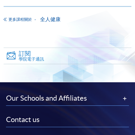
讀學歷頒授課程設有網上服務，在學學員亦可以「微
信支付」(Online WeChat Pay) 、「支付寶」(Online
全人健康
更多課程關於
Alipay) 或 「轉數快」(FPS) 繳付學費。
報讀新課程
訂閱
填寫網上報名表格
學院電子通訊
申請人可按該課程網頁的右上角的
圖示進入網上服務網頁，然
後按照指示填妥網上報名表格。
某些課程須甄選入學，並要求申請人上載課程網頁
Our Schools and Affiliates
中指定所須文件(如學歷證明)。系統只支援doc,
docx, jpg 和pdf格式之附件。
Contact us
繳交所需費用