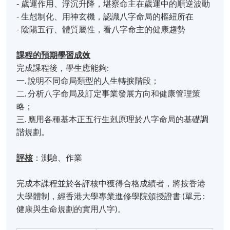
- 歲運作用、浮沉升降，堪察命主在歲運中的順逆波動
- 生尅制化、用神玄機，認識八字命局的樞紐所在
- 陰陽五行、體質屬性，看八字命主的健康趨勢
課程的預期學習成效
完成課程後，學生應能夠:
一. 說明不同命局類型的人生轉捩階段；
二. 分析八字命局及訂定事業發展方向和健康管理策
略；
三. 應用各種基本正五行生剋原理於八字命局的基礎調
諧規劃。
評核
：測驗、作業
完成本課程並於各評核中獲得合格成績者，將按香港
大學體制，經香港大學專業進修學院頒授證書 (單元 :
健康與生命規劃的實用八字)。