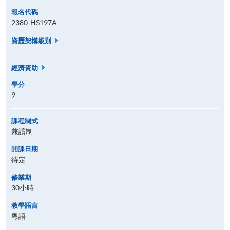
報名代碼
2380-HS197A
資歷架構級別
經濟資助
學分
9
課程制式
兼讀制
開課日期
待定
修業期
30小時
教學語言
粵語