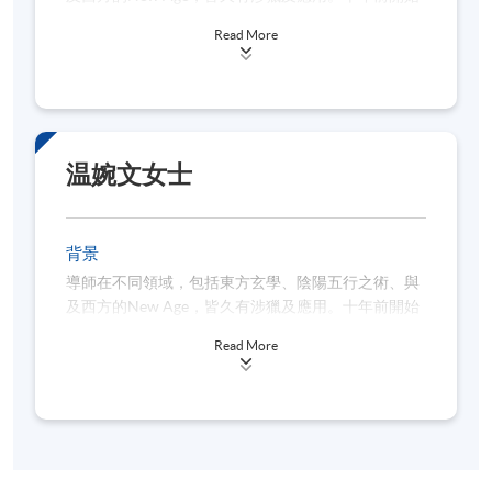
潛心佛學，及後得「八字十式」創始人覺慧居士之親
Read More
授。
在一年半內在SPACE已成功開辦3班八字證書班、4班
進階八字工作坊，並甚得學生好評。
温婉文女士
背景
導師在不同領域，包括東方玄學、陰陽五行之術、與
及西方的New Age，皆久有涉獵及應用。十年前開始
潛心佛學，及後得「八字十式」創始人覺慧居士之親
Read More
授。
在一年半內在SPACE已成功開辦3班八字證書班、4班
進階八字工作坊，並甚得學生好評。