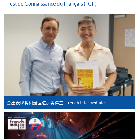
Test de Connaissance du Français (TCF)
申请
申请表
下载申请表
报名办法
付款方法
1. 现金、「易办事」（EPS）、微信支付
(WeChat Pay) 或支付宝(Alipay)
杰出表现奖和最佳进步奖得主 (French Intermediate)
申请人可亲临学院任何一所报名中心，以现金、「易
办事」、微信支付（WeChat Pay）或支付宝
（Alipay） 缴付学费。