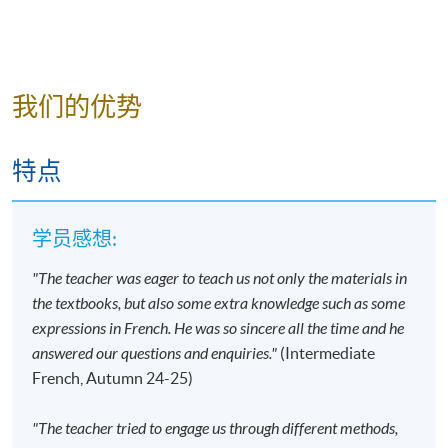
作跟进
。除课程资料更改外，本院将不会另发上课
通知，学员须按时到指定地点上课。
开课前约一星期，学员会收到一封电子邮件，其中
包含详细的课程安排和书籍清单
，学员在购买课程
我们的优势
书籍时可以享受折扣，除书籍以外的其他课程材料
将在第一堂课中提供。
特点
若因报读人数不足而取消课程，本院将安排退款；
但在其他情况下，则
不设退款，学员也不能转至其
他班别或课程
。
学员感想:
若个别学员缺席，本院将不提供补课或其他安排。
"The teacher was eager to teach us not only the materials in
the textbooks, but also some extra knowledge such as some
报名代码
2445-2774AW
expressions in French. He was so sincere all the time and he
开课日期
2026年9月14日 (星期一)
answered our questions and enquiries."
(Intermediate
French, Autumn 24-25)
时间
6:45pm - 9:45pm
地点
Kowloon East Campus, 28 Wang Hoi Road,
Kowloon Bay, Kowloon.
"The teacher tried to engage us through different methods,