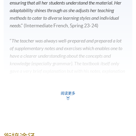
现时接受报名
ensuring that all her students understand the material. Her
adaptability shines through as she adjusts her teaching
methods to cater to diverse learning styles and individual
修业期
needs
.” (Intermediate French, Spring 23-24)
40 讲
“
The teacher was always well-prepared and prepared a lot
每讲3小时
of supplementary notes and exercises which enables one to
have a clearer understanding about the concepts and
地点
knowledge (especially grammar). The textbook itself only
港大保良何鸿燊社区书院
gave a very brief explanation but with his notes, explanation
and examples, students could grasp the ideas a lot more
九龙东分校
easier. He was also an enthusiastic teacher and always tried
九龙西分校
to engage everyone in various practices, which helped a lot.
”
阅读更多
(Intermediate French, Spring 22-23)