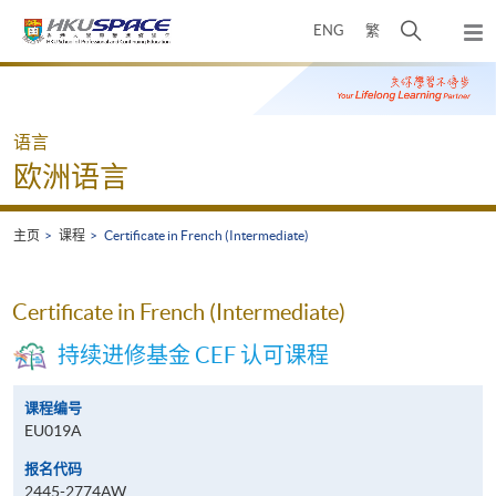
Skip
打
ENG
繁
to
弹
main
开
出
Main
content
搜
主
content
菜
寻
start
单
介
语言
面
欧洲语言
主页
课程
Certificate in French (Intermediate)
Certificate in French (Intermediate)
持续进修基金 CEF 认可课程
课程编号
EU019A
报名代码
2445-2774AW