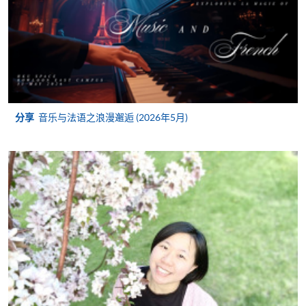
2. 支票或银行本票
如以划线支票或银行本票缴付，抬头请注明「香港大
学专业进修学院」。支票背面请写上课程名称及申请
人姓名。 阁下可：
亲临学院各报名中心递交划线支票、报名表格及有关
分享
音乐与法语之浪漫邂逅 (2026年5月)
证明文件；
或可将上述文件一并寄交各报名中心，信封上请注明
「报读课程」，惟学院对邮递失误而遗失的支票及个
人资料概不负责。
3. VISA / Mastercard
申请人可亲临学院任何一所报名中心，以 VISA 或
Mastercard（包括「香港大学专业进修学院
Mastercard卡」）缴付学费。香港大学专业进修学院
Mastercard卡持有人，如报读课程满港币2,000元，可
享有十个月免息分期付款优惠，惟课程申请人必须为