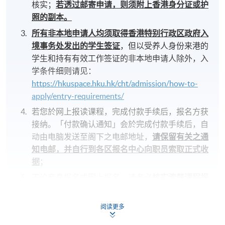
核实；
若透过邮寄申请，则须附上香港身分证或护
照的副本。
所有非本地申请人均须取得香港特别行政区政府入
境事务处发出的学生签证
，但以受养人身份来港的
学生和持有有效工作签证的非本地申请人除外，入
学条件细则请见：
https://hkuspace.hku.hk/cht/admission/how-to-
apply/entry-requirements/
若您於网上报读课程，完成付款手续后，报名方获
接纳。「付款确认通知」会於完成付款手续后，自
动由电脑发送至阁下之电邮地址，
请保留有关之通
知电邮，并自行到各区报名中心向职员索取正式收
据
；
不论亲身报名或网上报名，请务必
核实清楚课程报
名代码，上课时间及地点
后才报名；若发现报错班
别，请立刻通知本校。
阅读更多
若您於开课前一星期内报名，请立刻联系本部门以