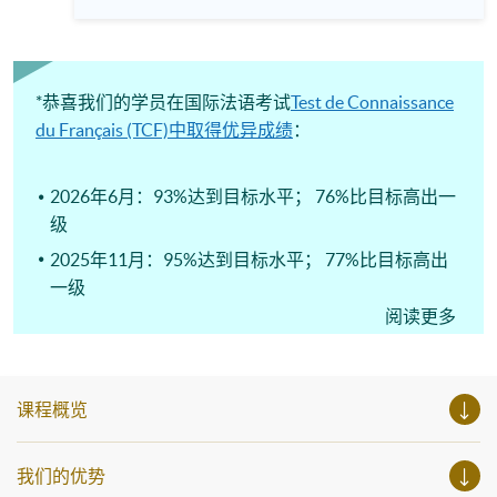
语，并分享独特的法式文化小贴士，带您领略法语世界的无
括英、法、德、西班牙、阿拉伯、日、韩和泰语）的乐趣，
限魅力。 名额有限，期待当日与您相见！À bientôt! 语言 ：
参与相关讲座。不同行业的专业人士亦会出席分享他们的专
法语及英语 Instagram:
业知识和经验，对有志成为律师、建筑师、物业管理从业员
https://www.instagram.com/hkuspace_french/ (法语)
的你，绝对是机会难逢。若你想了解心理学及相关的日常应
Facebook: https://www.facebook.co...
用，我们的讲座更是首选之列。 开放日一共设有35个工作
坊、体验课堂和丰富资讯讲座。万勿错过是次活动，记得把
*恭喜我们的学员在国际法语考试
Test de Connaissance
握机会，立刻报名参加，规划学习之路，成就你的未来蓝
du Français (TCF)中取得优异成绩
：
图！
2026年6月：93%达到目标水平； 76%比目标高出一
级
2025年11月：95%达到目标水平； 77%比目标高出
一级
阅读更多
2025年6月：94%达到目标水平； 85%比目标高出一
级
课程概览
我们的优势