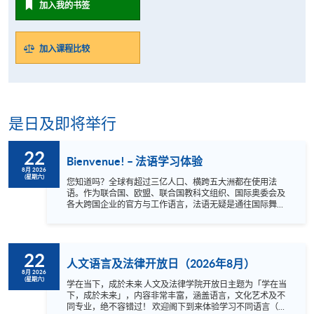
加入我的书签
加入课程比较
是日及即将举行
22
Bienvenue! – 法语学习体验
8月 2026
(星期六)
您知道吗？全球有超过三亿人口、横跨五大洲都在使用法
语。作为联合国、欧盟、联合国教科文组织、国际奥委会及
各大跨国企业的官方与工作语言，法语无疑是通往国际舞台
的重要钥匙。 法语历史底蕴深厚，既是18世纪启蒙运动时期
哲学家传播思想的媒介，亦是雨果与莫里哀等文学巨擘的母
语。掌握法语，能让您无障碍地欣赏最原汁原味的法国经典
文学、电影和音乐。此外，法语更是您探索世界的通行证
22
——它不仅能伴您游历罗亚尔河谷的壮丽城堡，更为您前往
人文语言及法律开放日（2026年8月）
加拿大、瑞士、比利时及卢森堡等法语国家留学或旅游开辟
8月 2026
(星期六)
新可能。 不论您是法语初学者，还是法国文化的忠实爱好
学在当下，成於未来 人文及法律学院开放日主题为「学在当
者，都诚邀您报名参与本次讲座！我们资深且专业的导师将
下，成於未来」，内容非常丰富，涵盖语言，文化艺术及不
透过轻松有趣的互动，带您轻松掌握基础而实用的法文短
同专业，绝不容错过！ 欢迎阁下到来体验学习不同语言（包