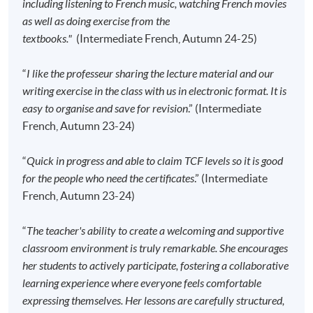
including listening to French music, watching French movies
现时接受报名
as well as doing exercise from the
textbooks."
(Intermediate French, Autumn 24-25)
报名代码
2445-2778AW
“
I like the professeur sharing the lecture material and our
开课日期
2026年9月15日 (星期二)
writing exercise in the class with us in electronic format. It is
时间
6:45pm - 9:45pm
easy to organise and save for revision
.” (Intermediate
地点
HPSHCC Campus, 66 Leighton Road,
French, Autumn 23-24)
Causeway Bay, Hong Kong.
现时接受报名
“
Quick in progress and able to claim TCF levels so it is good
for the people who need the certificates
.” (Intermediate
French, Autumn 23-24)
报名代码
2445-2790AW
开课日期
2026年9月16日 (星期三)
“
The teacher's ability to create a welcoming and supportive
时间
6:45pm - 9:45pm
classroom environment is truly remarkable. She encourages
地点
Kowloon West Campus, NCB Innovation
her students to actively participate, fostering a collaborative
Centre, 888 Lai Chi Kok Road, Kowloon.
learning experience where everyone feels comfortable
expressing themselves. Her lessons are carefully structured,
现时接受报名