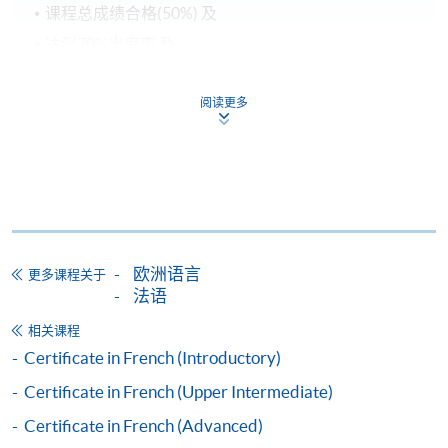
课程总成绩合格(50%) 及
达到70%出席率 及
在政府指定的测试组织/代理机构举办的语文基准考
试中取得要求成绩(考试日期必须於课程开始后)，法
阅读更多
语的基准考试为
Test de Connaissance du
Français
(TCF)
持续进修基金申请表、申请要求及程序已详列於政府
的官方网页：
www.wfsfaa.gov.hk/cef/
，
一切最新的资
料也以政府公布为准
。若对该基金有任何查询，可致
欧洲语言
电3142 2277联络持续进修基金办事处或电邮
更多课程关于
法语
cef_sfo@wfsfaa.gov.hk
。
相关课程
持续进修基金
Certificate in French (Introductory)
本课程已加入持续进修基金可获发还款项课程名单内
Certificate in French (Upper Intermediate)
Certificate in French (Intermediate)
Certificate in French (Advanced)
本课程在资歴架构下获得认可 (资歴架构第2级)