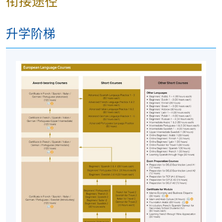
衔接途径
升学阶梯