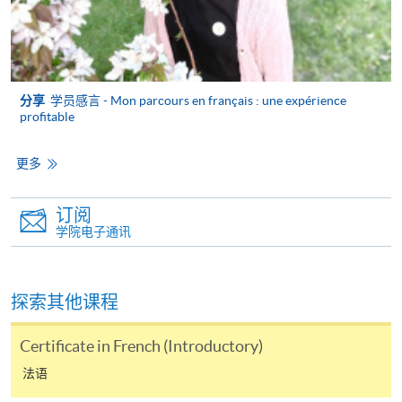
信用卡持有人。详情请向学院报名中心职员查询。
4. 网上缴费服务
大部份公开招生的课程（以先到先得形式报名）及个
分享
学员感言 - Mon parcours en français : une expérience
别学历颁授课程提供网上报名/注册服务，申请人可在
profitable
网上使用「缴费灵」（不适用於手机）、VISA或
Mastercard缴付有关课程的报名费或学费。除上述支
更多
付方式之外，如就读学历颁授课程设有网上服务，学
员亦可以微信支付（Online WeChat Pay）、支付宝
订阅
（Online Alipay）或转数快（FPS）缴付学费，详情请
学院电子通讯
参阅
报名办法 -
网上报名服务
。
注意事项:
探索其他课程
Certificate in French (Introductory)
如报读课程将在五个工作天内开课，为免邮递延误报
法语
名程序，建议申请人亲身到学院报名中心报名，并避
免使用支票付款。