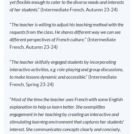
yet flexible enough to cater to the diverse needs and interests
of her students
.” (Intermediate French, Autumn 23-24)
报名代码
2445-2798AW
开课日期
2026年9月12日 (星期六)
“
The teacher is willing to adjust his teaching method with the
requests from the class. He shares different way we can see
时间
10:00am - 1:00pm
different perspectives of French culture.
” (Intermediate
地点
HPSHCC Campus, 66 Leighton Road,
French, Autumn 23-24)
Causeway Bay, Hong Kong.
现时接受报名
“
The teacher skilfully engaged students by incorporating
interactive activities, e.g. role-playing and group discussions,
to make lessons dynamic and accessible
.” (Intermediate
INTENSIVE CLASS
French, Spring 23-24)
报名代码
2450-1765AW
开课日期
2026年10月6日 (星期二)
“
Most of the time the teacher uses French with some English
时间
Every Tuesday, 6:45pm - 9:45pm & Every
explanation to help us learn better. She exemplifies
Saturday, 2:30pm - 5:30pm
engagement in her teaching by creating an interactive and
地点
HPSHCC Campus, 66 Leighton Road,
stimulating learning environment that captures her students'
Causeway Bay, Hong Kong.
interest. She communicates concepts clearly and concisely,