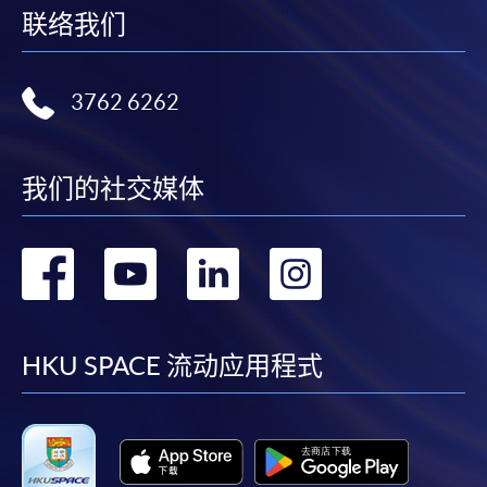
联络我们
港大学专业进修学院」。
3762 6262
我们的社交媒体
转
转
转
转
到
到
到
到
facebook
youtube
linkedin
instag
HKU SPACE 流动应用程式