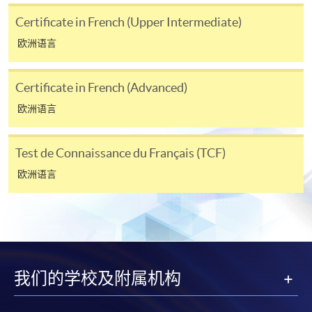
Certificate in French (Upper Intermediate)
除由学院裁定的特殊情况（例如课程因报名人数不足
欧洲语言
而取消）之外，一切已缴费用概不退还。如获学院批
准退还款项，以现金、易办事、微信支付、支付宝、
支票或缴费灵（只限网上付款）方式缴交之款项，将
Certificate in French (Advanced)
以支票退款；以信用卡缴交之款项，退款将直接退还
欧洲语言
到支付款项时使用的信用卡户口。
除本学院网页所列明的学费外，个别课程或有其他额
Test de Connaissance du Français (TCF)
外收费，详情请联络有关学科职员。
欧洲语言
学费及学额不得转让他人。一经取录，学员不得转读
其他课程，惟学院对特殊情况，可酌情处理。转读申
请一经批准，学员须缴付港币120元手续费。
学院对邮递失误而遗失的支票或本票、付款收据或个
人资料，概不负责。
我们的学校及附属机构
若学员有意申请付款证明书，请把填妥之申请表、贴
上足够邮资的回邮信封、连同划线支票交回本学院。
每张收据申请费用为港币30 元。支票抬头注明「香