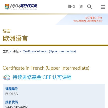
Skip
打
ENG
繁
to
弹
main
开
出
Main
content
搜
主
content
菜
寻
start
单
介
语言
面
欧洲语言
主页
课程
Certificate in French (Upper Intermediate)
Certificate in French (Upper Intermediate)
持续进修基金 CEF 认可课程
课程编号
EU013A
报名代码
2445-2854AW