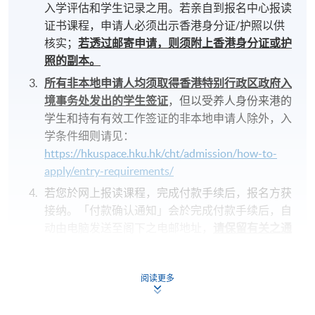
入学评估和学生记录之用。若亲自到报名中心报读
证书课程，申请人必须出示香港身分证/护照以供
核实；
若透过邮寄申请，则须附上香港身分证或护
照的副本。
所有非本地申请人均须取得香港特别行政区政府入
境事务处发出的学生签证
，但以受养人身份来港的
学生和持有有效工作签证的非本地申请人除外，入
学条件细则请见：
https://hkuspace.hku.hk/cht/admission/how-to-
apply/entry-requirements/
若您於网上报读课程，完成付款手续后，报名方获
接纳。「付款确认通知」会於完成付款手续后，自
动由电脑发送至阁下之电邮地址，
请保留有关之通
知电邮，并自行到各区报名中心向职员索取正式收
据
；
阅读更多
不论亲身报名或网上报名，请务必
核实清楚课程报
名代码，上课时间及地点
后才报名；若发现报错班