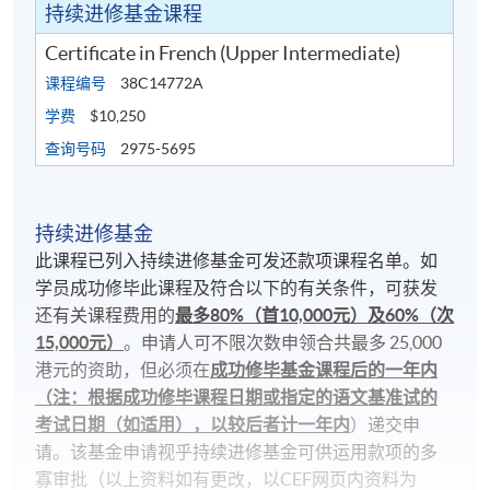
持续进修基金课程
Certificate in French (Upper Intermediate)
课程编号
38C14772A
学费
$10,250
查询号码
2975-5695
持续进修基金
此课程已列入持续进修基金可发还款项课程名单。如
学员成功修毕此课程及符合以下的有关条件，可获发
还有关课程费用的
最多80%（首10,000元）及60%（次
15,000元）
。申请人可不限次数申领合共最多 25,000
港元的资助，但必须在
成功修毕基金课程后的一年内
（注：根据成功修毕课程日期或指定的语文基准试的
考试日期（如适用），以较后者计一年内
）递交申
请。该基金申请视乎持续进修基金可供运用款项的多
寡审批（以上资料如有更改，以CEF网页内资料为