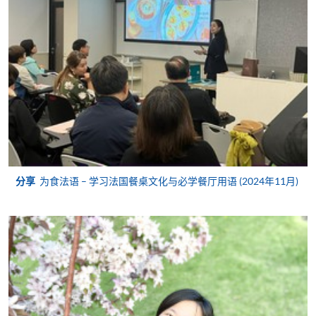
2. 支票或银行本票
如以划线支票或银行本票缴付，抬头请注明「香港大
学专业进修学院」。支票背面请写上课程名称及申请
人姓名。 阁下可：
亲临学院各报名中心递交划线支票、报名表格及有关
证明文件；
或可将上述文件一并寄交各报名中心，信封上请注明
分享
为食法语 – 学习法国餐桌文化与必学餐厅用语 (2024年11月)
「报读课程」，惟学院对邮递失误而遗失的支票及个
人资料概不负责。
3. VISA / Mastercard
申请人可亲临学院任何一所报名中心，以 VISA 或
Mastercard（包括「香港大学专业进修学院
Mastercard卡」）缴付学费。香港大学专业进修学院