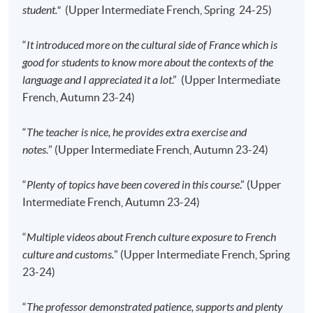
地点
HPSHCC Campus, 66 Leighton Road,
student."
(Upper Intermediate French, Spring 24-25)
Causeway Bay, Hong Kong.
“
It introduced more on the cultural side of France which is
现时接受报名
good for students to know more about the contexts of the
language and I appreciated it a lot
.” (Upper Intermediate
报名代码
2445-2856AW
French, Autumn 23-24)
开课日期
2026年9月13日 (星期日)
“
The teacher is nice, he provides extra exercise and
时间
2:30pm - 5:30pm
notes.
” (Upper Intermediate French, Autumn 23-24)
地点
Kowloon East Campus, 28 Wang Hoi Road,
Kowloon Bay, Kowloon.
“
Plenty of topics have been covered in this course
.” (Upper
现时接受报名
Intermediate French, Autumn 23-24)
“
Multiple videos about French culture exposure to French
修业期
culture and customs.
” (Upper Intermediate French, Spring
40 讲
23-24)
每讲3小时
“
The professor demonstrated patience, supports and plenty