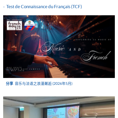
Certificate in French (Upper Intermediate)
Test de Connaissance du Français (TCF)
本课程在资歴架构下获得认可 (资歴架构第2级)
申请
申请表
下载申请表
分享
音乐与法语之浪漫邂逅 (2026年5月)
付款方法
1. 现金、「易办事」（EPS）、微信支付
(WeChat Pay) 或支付宝(Alipay)
申请人可亲临学院任何一所报名中心，以现金、「易
办事」、微信支付（WeChat Pay）或支付宝
（Alipay） 缴付学费。