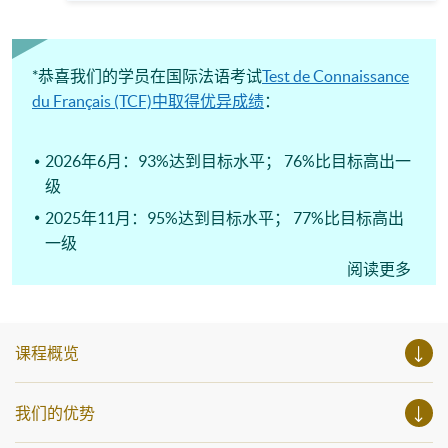
限魅力。 名额有限，期待当日与您相见！À bientôt! 语言 ：
参与相关讲座。不同行业的专业人士亦会出席分享他们的专
法语及英语 Instagram:
业知识和经验，对有志成为律师、建筑师、物业管理从业员
https://www.instagram.com/hkuspace_french/ (法语)
的你，绝对是机会难逢。若你想了解心理学及相关的日常应
Facebook: https://www.facebook.co...
用，我们的讲座更是首选之列。 开放日一共设有35个工作
坊、体验课堂和丰富资讯讲座。万勿错过是次活动，记得把
*恭喜我们的学员在国际法语考试
Test de Connaissance
握机会，立刻报名参加，规划学习之路，成就你的未来蓝
du Français (TCF)中取得优异成绩
：
图！
2026年6月：93%达到目标水平； 76%比目标高出一
级
2025年11月：95%达到目标水平； 77%比目标高出
一级
阅读更多
2025年6月：94%达到目标水平； 85%比目标高出一
级
课程概览
我们的优势