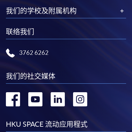
上足够邮资的回邮信封、连同划线支票交回本学院。
我们的学校及附属机构
每张收据申请费用为港币30 元。支票抬头注明「香
港大学专业进修学院」。
联络我们
3762 6262
我们的社交媒体
转
转
转
转
到
到
到
到
facebook
youtube
linkedin
instag
HKU SPACE 流动应用程式