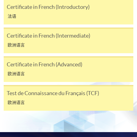
名程序，建议申请人亲身到学院报名中心报名，并避
Certificate in French (Introductory)
免使用支票付款。
法语
除由学院裁定的特殊情况（例如课程因报名人数不足
而取消）之外，一切已缴费用概不退还。如获学院批
Certificate in French (Intermediate)
准退还款项，以现金、易办事、微信支付、支付宝、
欧洲语言
支票或缴费灵（只限网上付款）方式缴交之款项，将
以支票退款；以信用卡缴交之款项，退款将直接退还
到支付款项时使用的信用卡户口。
Certificate in French (Advanced)
除本学院网页所列明的学费外，个别课程或有其他额
欧洲语言
外收费，详情请联络有关学科职员。
学费及学额不得转让他人。一经取录，学员不得转读
Test de Connaissance du Français (TCF)
其他课程，惟学院对特殊情况，可酌情处理。转读申
欧洲语言
请一经批准，学员须缴付港币120元手续费。
学院对邮递失误而遗失的支票或本票、付款收据或个
人资料，概不负责。
若学员有意申请付款证明书，请把填妥之申请表、贴