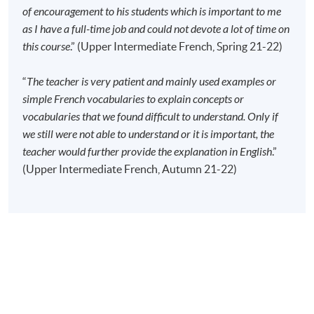
of encouragement to his students which is important to me
地点
as I have a full-time job and could not devote a lot of time on
港大保良何鸿燊社区书院
this course
.” (Upper Intermediate French, Spring 21-22)
九龙东分校
“
The teacher is very patient and mainly used examples or
simple French vocabularies to explain concepts or
vocabularies that we found difficult to understand. Only if
we still were not able to understand or it is important, the
teacher would further provide the explanation in English
.”
(Upper Intermediate French, Autumn 21-22)