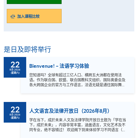
加入课程比较
是日及即将举行
22
Bienvenue! – 法语学习体验
8月 2026
(星期六)
您知道吗？全球有超过三亿人口、横跨五大洲都在使用法
语。作为联合国、欧盟、联合国教科文组织、国际奥委会及
各大跨国企业的官方与工作语言，法语无疑是通往国际舞台
的重要钥匙。 法语历史底蕴深厚，既是18世纪启蒙运动时期
哲学家传播思想的媒介，亦是雨果与莫里哀等文学巨擘的母
语。掌握法语，能让您无障碍地欣赏最原汁原味的法国经典
文学、电影和音乐。此外，法语更是您探索世界的通行证
22
——它不仅能伴您游历罗亚尔河谷的壮丽城堡，更为您前往
人文语言及法律开放日（2026年8月）
加拿大、瑞士、比利时及卢森堡等法语国家留学或旅游开辟
8月 2026
(星期六)
新可能。 不论您是法语初学者，还是法国文化的忠实爱好
学在当下，成於未来 人文及法律学院开放日主题为「学在当
者，都诚邀您报名参与本次讲座！我们资深且专业的导师将
下，成於未来」，内容非常丰富，涵盖语言，文化艺术及不
透过轻松有趣的互动，带您轻松掌握基础而实用的法文短
同专业，绝不容错过！ 欢迎阁下到来体验学习不同语言（包
语，并分享独特的法式文化小贴士，带您领略法语世界的无
括英、法、德、西班牙、阿拉伯、日、韩和泰语）的乐趣，