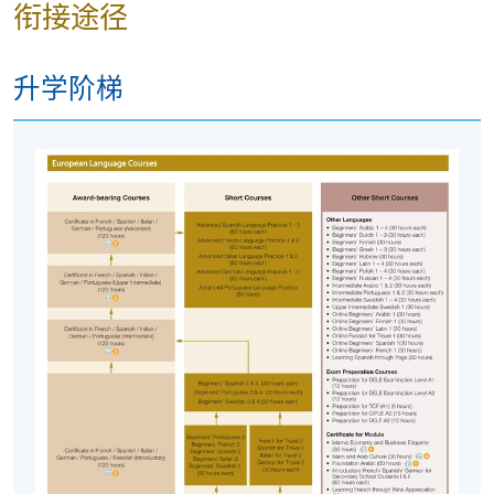
衔接途径
升学阶梯