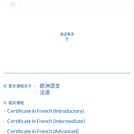
准）。
课程总成绩合格(50%) 及
达到70%出席率 及
阅读更多
在政府指定的测试组织/代理机构举办的语文基准考
试中取得要求成绩(考试日期必须於课程开始后)，法
语的基准考试为
Test de Connaissance du
Français
(TCF)
持续进修基金申请表、申请要求及程序已详列於政府
欧洲语言
的官方网页：
www.wfsfaa.gov.hk/cef/
，
一切最新的资
更多课程关于
法语
料也以政府公布为准
。若对该基金有任何查询，可致
电3142 2277联络持续进修基金办事处或电邮
相关课程
cef_sfo@wfsfaa.gov.hk
。
Certificate in French (Introductory)
Certificate in French (Intermediate)
持续进修基金
本课程已加入持续进修基金可获发还款项课程名单内
Certificate in French (Advanced)