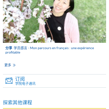
Mastercard卡持有人，如报读课程满港币2,000元，可
享有十个月免息分期付款优惠，惟课程申请人必须为
信用卡持有人。详情请向学院报名中心职员查询。
4. 网上缴费服务
大部份公开招生的课程（以先到先得形式报名）及个
别学历颁授课程提供网上报名/注册服务，申请人可在
网上使用「缴费灵」（不适用於手机）、VISA或
分享
学员感言 - Mon parcours en français : une expérience
Mastercard缴付有关课程的报名费或学费。除上述支
profitable
付方式之外，如就读学历颁授课程设有网上服务，学
员亦可以微信支付（Online WeChat Pay）、支付宝
更多
（Online Alipay）或转数快（FPS）缴付学费，详情请
参阅
报名办法 -
网上报名服务
。
订阅
学院电子通讯
注意事项:
探索其他课程
如报读课程将在五个工作天内开课，为免邮递延误报