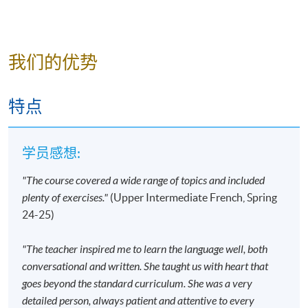
别，请立刻通知本校。
若您於开课前一星期内报名，请立刻联系本部门以
作跟进
。除课程资料更改外，本院将不会另发上课
我们的优势
通知，学员须按时到指定地点上课。
开课前约一星期，学员会收到一封电子邮件，其中
包含详细的课程安排和书籍清单
，学员在购买课程
特点
书籍时可以享受折扣，除书籍以外的其他课程材料
将在第一堂课中提供。
学员感想:
若因报读人数不足而取消课程，本院将安排退款；
但在其他情况下，则
不设退款，学员也不能转至其
"The course covered a wide range of topics and included
他班别或课程
。
plenty of exercises."
(Upper Intermediate French, Spring
若个别学员缺席，本院将不提供补课或其他安排。
24-25)
"The teacher inspired me to learn the language well, both
报名代码
2445-2854AW
conversational and written. She taught us with heart that
开课日期
2026年9月12日 (星期六)
goes beyond the standard curriculum. She was a very
时间
2:30pm - 5:30pm
detailed person, always patient and attentive to every