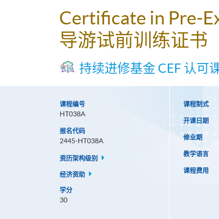
Certificate in Pre-E
导游试前训练证书
持续进修基金 CEF 认可
课程编号
课程制式
HT038A
开课日期
报名代码
修业期
2445-HT038A
教学语言
资历架构级别
课程费用
经济资助
学分
30