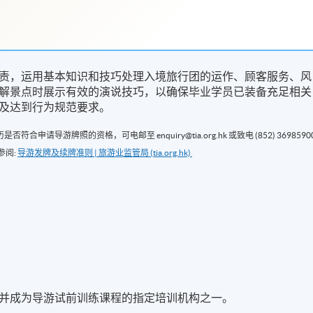
责，运⽤基本知识和技巧处理入境旅⾏团的运作、顾客服务、风
解景点时展⽰有效的演说技巧，以确保毕业学员已装备充⾜相关
及达到⾏为规范要求。
导游牌照的资格，可电邮至 enquiry@tia.org.hk 或致电 (852) 3698590
参阅:
导游发牌及续牌准则 | 旅游业监管局 (tia.org.hk)
并成为导游试前训练课程的指定培训机构之⼀。