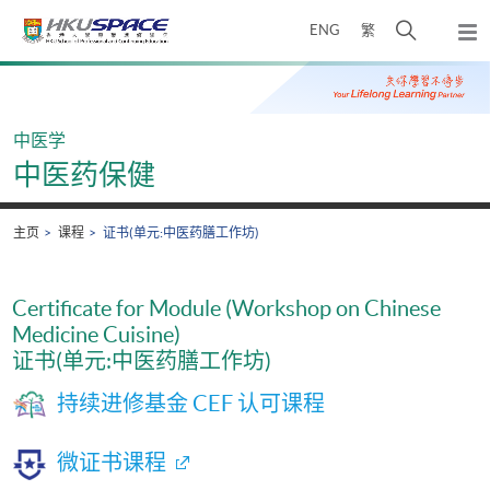
Skip
打
ENG
繁
to
弹
main
开
出
Main
content
搜
主
content
菜
寻
start
单
介
中医学
面
中医药保健
主页
课程
证书(单元:中医药膳工作坊)
Certificate for Module (Workshop on Chinese
Medicine Cuisine)
证书(单元:中医药膳工作坊)
持续进修基金 CEF 认可课程
微证书课程