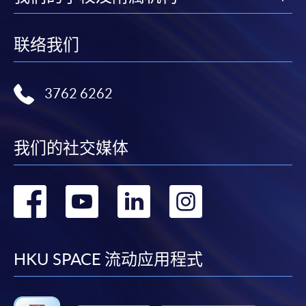
证明文件；
或可将上述文件一并寄交各报名中心，信封上请注明
联络我们
「报读课程」，惟学院对邮递失误而遗失的支票及个
人资料概不负责。
3762 6262
3. VISA / Mastercard
申请人可亲临学院任何一所报名中心，以 VISA 或
Mastercard（包括「香港大学专业进修学院
我们的社交媒体
Mastercard卡」）缴付学费。香港大学专业进修学院
Mastercard卡持有人，如报读课程满港币2,000元，可
享有十个月免息分期付款优惠，惟课程申请人必须为
转
转
转
转
信用卡持有人。详情请向学院报名中心职员查询。
到
到
到
到
4. 网上缴费服务
facebook
youtube
linkedin
instag
HKU SPACE 流动应用程式
大部份公开招生的课程（以先到先得形式报名）及个
别学历颁授课程提供网上报名/注册服务，申请人可在
网上使用「缴费灵」（不适用於手机）、VISA或