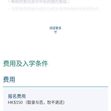
解释药食同源与中医药膳的基础；
识别常用保健中药的功效及常用食物的性味和特点；
应用一般药膳制作技巧。
阅读更多
报名代码
2050-CM067A
费用及入学条件
日期 / 时间
逢周五， 下午2時至5時
费用
修业期
报名费用
3个月
HK$150 （取录与否，恕不退还）