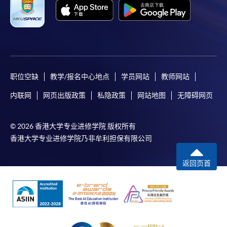
Mastercard缴付有关课程的报名费或学费。除上述支
付方式之外，如就读学历颁授课程设有网上服务，学
员亦可以微信支付（Online WeChat Pay）、支付宝
（Online Alipay）或转数快（FPS）缴付学费，详情请
参阅
报名办法 -
网上报名服务
。
职位空缺
教学/报名中心地点
学员网站
教师网站
注意事项:
内联网
网页出版政策
私隐政策
网站地图
无障碍网页
如报读课程将在五个工作天内开课，为免邮递延误报
© 2026 香港大学专业进修学院 版权所有
名程序，建议申请人亲身到学院报名中心报名，并避
香港大学专业进修学院乃非牟利担保有限公司
免使用支票付款。
返回页首
除由学院裁定的特殊情况（例如课程因报名人数不足
而取消）之外，一切已缴费用概不退还。如获学院批
准退还款项，以现金、易办事、微信支付、支付宝、
支票或缴费灵（只限网上付款）方式缴交之款项，将
以支票退款；以信用卡缴交之款项，退款将直接退还