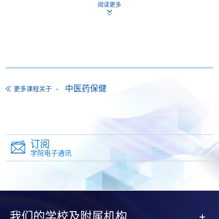
阅读更多
本课程不设网上报名，申请人请带备相关学历证明的
正本及副本，亲临学院任何一所报名中心报名。如非
香港永久居民，请带备签证身份书的正本及副本。
付款方法
1. 现金、「易办事」（EPS）、微信支付
(WeChat Pay) 或支付宝(Alipay)
中医药保健
更多课程关于
申请人可亲临学院任何一所报名中心，以现金、「易
办事」、微信支付（WeChat Pay）或支付宝
（Alipay） 缴付学费。
2. 支票或银行本票
订阅
学院电子通讯
如以划线支票或银行本票缴付，抬头请注明「香港大
学专业进修学院」。支票背面请写上课程名称及申请
人姓名。 阁下可：
亲临学院各报名中心递交划线支票、报名表格及有关
我们的学校及附属机构