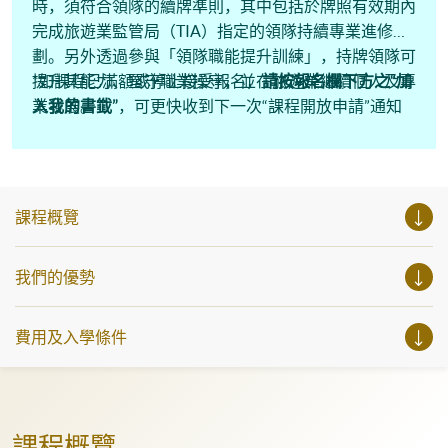
時，須符合領隊的續牌準則，其中包括於牌照有效期內
完成旅遊業監管局（TIA）指定的領隊持續專業進修計
劃。另外透過參與「領隊職能提升訓練」，持牌領隊可
提升其能⼒、堅守職業操守，並在旅遊業繼續個⼈及專
*如課程已滿額或停止接受報名，
請按報名欄下方之“加
業發展。
入我的書韱”
，可更快收到下一次“課程開放申請”通知
課程概覽
我們的優勢
費用及入學條件
課程概覽