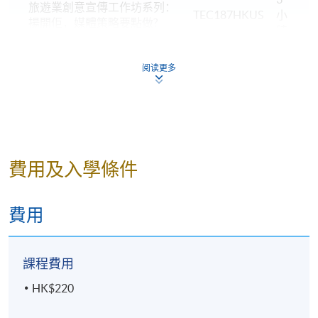
旅遊業創意宣傳工作坊系列：
TEC187HKUS
小
揚開佢，媒體策略要點做?
時
3
旅遊業創意宣傳工作坊系列：
TEC189HKUS
小
阅读更多
寫啱佢，廣告文案要點做？
時
3
旅遊業創意宣傳工作坊系列：
TEC190HKUS
小
諗好佢，市場傳播策略要點做?
時
費用及入學條件
最後更新日期：2025年4月16日
費用
課程費用
HK$220