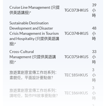
39
Cruise Line Management (只提
TGC073HKUS
小
供英語講授)
*
時
Sustainable Destination
Development and Disaster
48
Crisis Management in Tourism
TGC074HKUS
小
and Hospitality (只提供英語講
時
授)
*
Cross-Cultural
33
Management (只提供英語講
TGC075HKUS
小
授)
*
時
3
旅遊業創意宣傳工作坊系列：
TEC185HKUS
小
畫靚佢，平面設計要點做？
時
3
旅遊業創意宣傳工作坊系列：
TEC186HKUS
小
講啱佢，製作PR故事要點做？
時
3