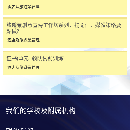
報讀新課程
酒店及旅遊業管理
凡以「先到先得」為取錄方式的課程，請填妥
旅遊業創意宣傳工作坊系列：揚開佢，媒體策略要
SF26報名表，親往
報名中心
或以郵遞方式連同學
點做?
費以及所需證明文件呈交。
酒店及旅遊業管理
[
下載報名表SF26
]
证书(单元 : 领队试前训练)
申請學歷頒授及專業課程可能需要其他資料，報名
酒店及旅遊業管理
表可向報名中心或有關課程負責人索取。填妥申請
表格後，請連同報名費/學費以及所需證明文件親
往報名中心或以郵遞方式遞交。
報讀同一學歷頒授課程內其他單元
我们的学校及附属机构
​學院為學歷頒授課程特設「註冊及學費通知」，適