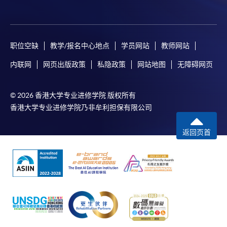
報讀優惠，請親臨學院的報名中心報名。
在網上報名過程中，由於提交課程申請和付款在系
統處理上為兩個不同的程序，成功付款並不保證成
职位空缺
教学/报名中心地点
学员网站
教师网站
功被獲取錄。任何不成功的申請，課程組職員將儘
快與 閣下聯絡。
内联网
网页出版政策
私隐政策
网站地图
无障碍网页
申請人應注意，不論親身或網上報讀，相同的課
程/科目只可提交一次申請。
© 2026 香港大学专业进修学院 版权所有
在網上報名過程中，付款成功後，網頁將顯示付款
香港大学专业进修学院乃非牟利担保有限公司
確認。另外，確認電子郵件亦會發送到 閣下的電
子郵件帳戶。請保留確定回條作日後查詢用途。
返回页首
除特殊情況(例如課程因報名人數不足而被取消)及
法例規定外，一切已繳費用，概不退還。
如須甄選入學，則正式收據並不可作為 閣下已獲
取錄的證明。學院將在截止報名日期後儘快通知申
請者是否獲取錄。落選的申請人將獲退還已繳交的
學費。