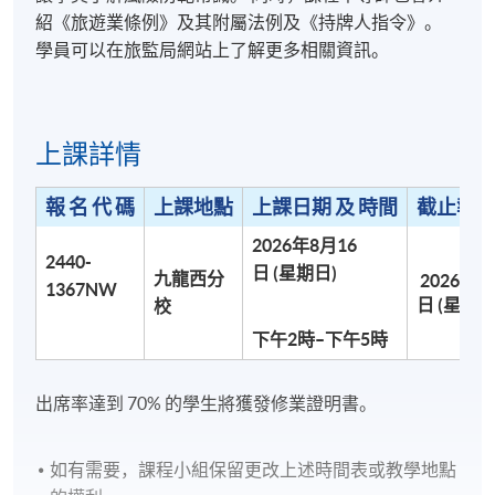
紹《旅遊業條例》及其附屬法例及《持牌人指令》。
學員可以在旅監局網站上了解更多相關資訊。
上課詳情
報 名 代 碼
上課地點
上課日期 及 時間
截止報名
2026年8月16
2440-
日 (星期日)
九龍西分
2026年7
1367NW
日 (星期日
校
下午2時–下午5時
出席率達到 70% 的學生將獲發修業證明書。
如有需要，課程小組保留更改上述時間表或教學地點