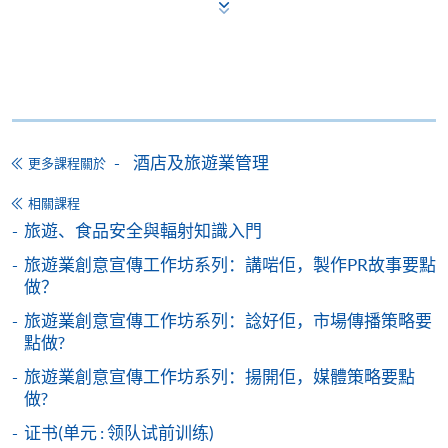
申請人可使用以下方式繳交報名費或課程費用:
繳費靈網上服務
- 申請人須先開立繳費靈戶口及設
定繳費靈網上密碼。有關如何申請繳費靈戶口及密
碼，請瀏覽繳費靈網址
http://www.ppshk.com
。
*信用咭網上繳費服務
- 申請人可以 VISA 或
酒店及旅遊業管理
更多課程關於
Mastercard（包括「香港大學專業進修學院
Mastercard卡」）繳付學費。
相關課程
旅遊、食品安全與輻射知識入門
*香港大學專業進修學院Mastercard卡
持有人如欲享用十個
旅遊業創意宣傳工作坊系列：講啱佢，製作PR故事要點
月免息分期付款優惠，必須親臨本學院設有報名服務的教
做？
學中心作付款安排。
旅遊業創意宣傳工作坊系列：諗好佢，市場傳播策略要
點做?
如欲了解如何於網上報讀新課程及繳費，請瀏覽網上
旅遊業創意宣傳工作坊系列：揚開佢，媒體策略要點
申請/報讀指南 :
做?
-
短期課程
证书(单元 : 领队试前训练)