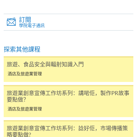
-
個別學歷頒授課程
訂閱
學院電子通訊
報讀同一學歷頒授課程內其他單元
個別課程為須報讀同一學歷頒授課程及其他單元或繳
探索其他課程
交下期學費的學員，提供網上服務，如學員就讀的課
程設有此服務，課程負責人會通知學員有關程序。
旅遊、食品安全與輻射知識入門
網上支付可通過「繳費靈」(PPS) (不適用於手機)、
酒店及旅遊業管理
VISA 或 Mastercard、「微信支付」(Online WeChat
Pay) 、「支付寶」(Online Alipay) 或 「轉數快」(FPS)
旅遊業創意宣傳工作坊系列：講啱佢，製作PR故事
繳付學費。
要點做？
酒店及旅遊業管理
親身報名/郵遞
旅遊業創意宣傳工作坊系列：諗好佢，市場傳播策
略要點做?