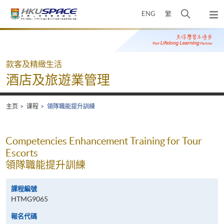
Skip
打
ENG
繁
to
弹
main
开
出
Main
content
搜
主
content
菜
寻
start
单
介
款客及精緻生活
面
酒店及旅遊業管理
主页
课程
領隊職能提升訓練
Competencies Enhancement Training for Tour
Escorts
領隊職能提升訓練
課程編號
HTMG9065
報名代碼