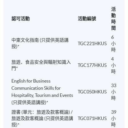
活
動
認可活動
活動編號
時
間
6
中東文化指南 (只提供英語講
TGC221HKUS
小
授)
*
時
4
旅遊、食品安全與輻射知識入
TGC177HKUS
小
門*
時
English for Business
33
Communication Skills for
TGC050HKUS
小
Hospitality, Tourism and Events
時
(只提供英語講授)
*
證書 (單元：旅遊及款客概論) /
39
旅遊及款客概論 (只提供英語講
TGC071HKUS
小
授)
*
時