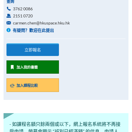
查詢
3762 0086
2151 0720
carmen.chen@hkuspace.hku.hk
有疑問？歡迎在此提出
立即報名
加入我的書籤
加入課程比較
- 如課程名額只餘兩個或以下，網上報名系統將不再接
受申請﹐螢幕會顯示 “班別已經滿額” 的信息。申請人