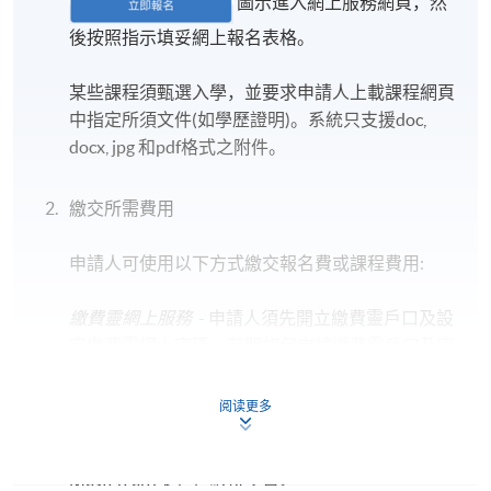
圖示進入網上服務網頁，然
後按照指示填妥網上報名表格。
某些課程須甄選入學，並要求申請人上載課程網頁
中指定所須文件(如學歷證明)。系統只支援doc,
docx, jpg 和pdf格式之附件。
繳交所需費用
申請人可使用以下方式繳交報名費或課程費用:
繳費靈網上服務
- 申請人須先開立繳費靈戶口及設
定繳費靈網上密碼。有關如何申請繳費靈戶口及密
碼，請瀏覽繳費靈網址
http://www.ppshk.com
。
阅读更多
*信用咭網上繳費服務
- 申請人可以 VISA 或
Mastercard（包括「香港大學專業進修學院
Mastercard卡」）繳付學費。