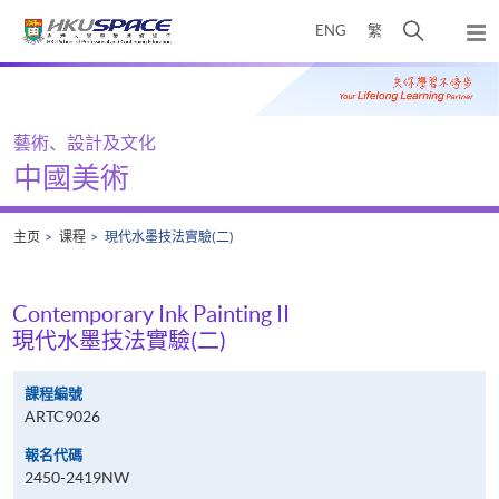
Skip
打
ENG
繁
to
弹
main
开
出
Main
content
搜
主
content
菜
寻
start
单
介
藝術、設計及文化
面
中國美術
主页
课程
現代水墨技法實驗(二)
Contemporary Ink Painting II
現代水墨技法實驗(二)
課程編號
ARTC9026
報名代碼
2450-2419NW