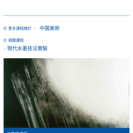
*香港大學專業進修學院Mastercard卡
持有人如欲享用十個
月免息分期付款優惠，必須親臨本學院設有報名服務的教
中國美術
學中心作付款安排。
更多課程關於
相關課程
如欲了解如何於網上報讀新課程及繳費，請瀏覽網上
現代水墨技法實驗
申請/報讀指南 :
-
短期課程
-
個別學歷頒授課程
報讀同一學歷頒授課程內其他單元
個別課程為須報讀同一學歷頒授課程及其他單元或繳
交下期學費的學員，提供網上服務，如學員就讀的課
程設有此服務，課程負責人會通知學員有關程序。