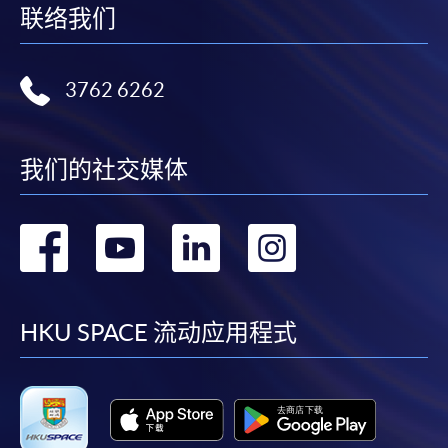
申請學歷頒授及專業課程可能需要其他資料，報名
联络我们
表可向報名中心或有關課程負責人索取。填妥申請
表格後，請連同報名費/學費以及所需證明文件親
往報名中心或以郵遞方式遞交。
3762 6262
報讀同一學歷頒授課程內其他單元
我们的社交媒体
​學院為學歷頒授課程特設「註冊及學費通知」，適
转
转
转
转
用於一般學歷頒授課程。
到
到
到
到
課程負責人會為學員送上「註冊及學費通知」
(「通知」)，請填妥有關「通知」，並親往報名中
facebook
youtube
linkedin
instag
HKU SPACE 流动应用程式
心或以郵遞方式，遞交「通知」及繳交所需費用。
有關繳費詳情，請參閱
付款方法
。如對報名程序有任
何疑問，請詳閱個別課程資料，或聯絡有關課程負責
人或報名中心。