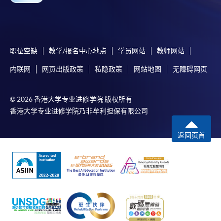
課程/科目報名注意事項:
選用網上報名服務必須在已接駁互聯網及支援
职位空缺
教学/报名中心地点
学员网站
教师网站
JavaScript程式瀏覽器的電腦上進行。建議選用
Google Chrome瀏覽器。
内联网
网页出版政策
私隐政策
网站地图
无障碍网页
申請人不應閒置申請超過10分鐘。否則，申請人
必須重新開始整個申請程序。
© 2026 香港大学专业进修学院 版权所有
香港大学专业进修学院乃非牟利担保有限公司
網上報名只支援「提早報讀優惠」。如需享用其他
報讀優惠，請親臨學院的報名中心報名。
返回页首
在網上報名過程中，由於提交課程申請和付款在系
統處理上為兩個不同的程序，成功付款並不保證成
功被獲取錄。任何不成功的申請，課程組職員將儘
快與 閣下聯絡。
申請人應注意，不論親身或網上報讀，相同的課
程/科目只可提交一次申請。
在網上報名過程中，付款成功後，網頁將顯示付款