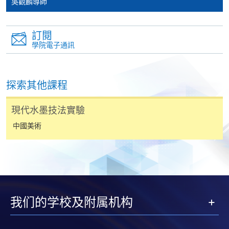
吳觀麟導師
網上支付可通過「繳費靈」(PPS) (不適用於手機)、
VISA 或 Mastercard、「微信支付」(Online WeChat
訂閱
Pay) 、「支付寶」(Online Alipay) 或 「轉數快」(FPS)
學院電子通訊
繳付學費。
探索其他課程
親身報名/郵遞
現代水墨技法實驗
中國美術
報讀新課程
凡以「先到先得」為取錄方式的課程，請填妥
SF26報名表，親往
報名中心
或以郵遞方式連同學
費以及所需證明文件呈交。
我们的学校及附属机构
[
下載報名表SF26
]