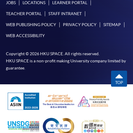
JOBS
LOCATIONS
LEARNER PORTAL
申請人不應閒置申請超過10分鐘。否則，申請人
TEACHER PORTAL
STAFF INTRANET
必須重新開始整個申請程序。
網上報名只支援「提早報讀優惠」。如需享用其他
WEB PUBLISHING POLICY
PRIVACY POLICY
SITEMAP
報讀優惠，請親臨學院的報名中心報名。
WEB ACCESSIBILITY
在網上報名過程中，由於提交課程申請和付款在系
統處理上為兩個不同的程序，成功付款並不保證成
Copyright © 2026 HKU SPACE. All rights reserved.
功被獲取錄。任何不成功的申請，課程組職員將儘
HKU SPACE is a non-profit making University company limited by
快與 閣下聯絡。
guarantee.
申請人應注意，不論親身或網上報讀，相同的課
程/科目只可提交一次申請。
TOP
在網上報名過程中，付款成功後，網頁將顯示付款
確認。另外，確認電子郵件亦會發送到 閣下的電
子郵件帳戶。請保留確定回條作日後查詢用途。
除特殊情況(例如課程因報名人數不足而被取消)及
法例規定外，一切已繳費用，概不退還。
如須甄選入學，則正式收據並不可作為 閣下已獲