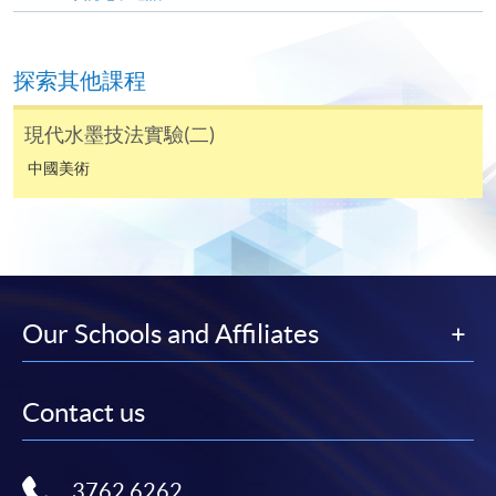
親身報名/郵遞
探索其他課程
報讀新課程
現代水墨技法實驗(二)
中國美術
凡以「先到先得」為取錄方式的課程，請填妥
SF26報名表，親往
報名中心
或以郵遞方式連同學
費以及所需證明文件呈交。
[
下載報名表SF26
]
Our Schools and Affiliates
申請學歷頒授及專業課程可能需要其他資料，報名
表可向報名中心或有關課程負責人索取。填妥申請
表格後，請連同報名費/學費以及所需證明文件親
Contact us
往報名中心或以郵遞方式遞交。
3762 6262