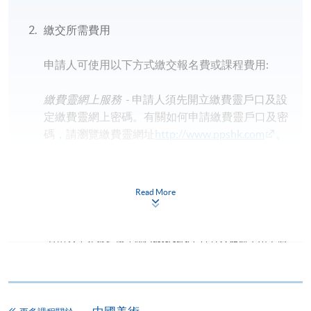
繳交所需費用
申請人可使用以下方式繳交報名費或課程費用:
繳費靈網上服務
- 申請人須先開立繳費靈戶口及設
定繳費靈網上密碼。有關如何申請繳費靈戶口及密
碼，請瀏覽繳費靈網址
http://www.ppshk.com
。
*信用咭網上繳費服務
- 申請人可以 VISA 或
Mastercard（包括「香港大學專業進修學院
Read More
Mastercard卡」）繳付學費。
*香港大學專業進修學院Mastercard卡
持有人如欲享用十個
月免息分期付款優惠，必須親臨本學院設有報名服務的教
學中心作付款安排。
如欲了解如何於網上報讀新課程及繳費，請瀏覽網上