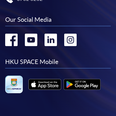
報讀同一學歷頒授課程內其他單元
​學院為學歷頒授課程特設「註冊及學費通知」，適
Our Social Media
用於一般學歷頒授課程。
Go
Go
Go
Go
課程負責人會為學員送上「註冊及學費通知」
(「通知」)，請填妥有關「通知」，並親往報名中
to
to
to
to
心或以郵遞方式，遞交「通知」及繳交所需費用。
facebook
youtube
linkedin
instag
HKU SPACE Mobile
有關繳費詳情，請參閱
付款方法
。如對報名程序有任
何疑問，請詳閱個別課程資料，或聯絡有關課程負責
人或報名中心。
課程/科目報名注意事項:
選用網上報名服務必須在已接駁互聯網及支援
JavaScript程式瀏覽器的電腦上進行。建議選用
Google Chrome瀏覽器。