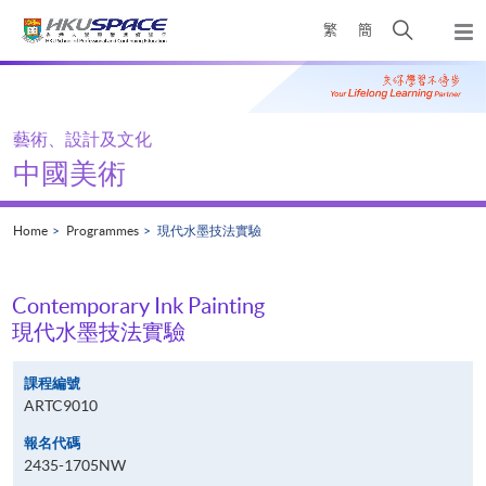
Skip
Open
繁
簡
to
Togg
main
search
navi
Main
content
panel
content
start
藝術、設計及文化
中國美術
Home
Programmes
現代水墨技法實驗
Contemporary Ink Painting
現代水墨技法實驗
課程編號
ARTC9010
報名代碼
2435-1705NW