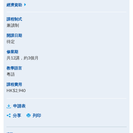
經濟資助
課程制式
兼讀制
開課日期
待定
修業期
共12講，約3個月
教學語言
粵語
課程費用
HK$2,940
申請表
分享
列印