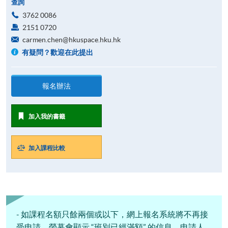
查詢
3762 0086
2151 0720
carmen.chen@hkuspace.hku.hk
有疑問？歡迎在此提出
報名辦法
加入我的書籤
加入課程比較
- 如課程名額只餘兩個或以下，網上報名系統將不再接
受申請﹐螢幕會顯示 “班別已經滿額” 的信息。申請人