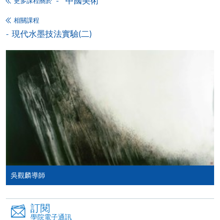
中國美術
更多課程關於
申請/報讀指南 :
相關課程
現代水墨技法實驗(二)
-
短期課程
-
個別學歷頒授課程
報讀同一學歷頒授課程內其他單元
個別課程為須報讀同一學歷頒授課程及其他單元或繳
交下期學費的學員，提供網上服務，如學員就讀的課
程設有此服務，課程負責人會通知學員有關程序。
網上支付可通過「繳費靈」(PPS) (不適用於手機)、
VISA 或 Mastercard、「微信支付」(Online WeChat
吳觀麟導師
Pay) 、「支付寶」(Online Alipay) 或 「轉數快」(FPS)
繳付學費。
訂閱
學院電子通訊