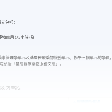
此單元包括：
應用 (75小時) 及
藥事管理學單元及基層醫療藥物服務單元。修畢三個單元的學員
院頒授「基層醫療藥物服務文憑」。
 (2) 筆試。
現時接受報名