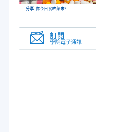
分享
你今日食咗藥未?
訂閱
學院電子通訊
育
專