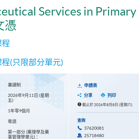
utical Services in Primary
文憑
課程
課程(只限部分單元)
兼讀制
申請表
2026年9月11日 (星期
分享
列印
五)
截止於 2026年8月8日 (星期六)
1年零9個月
查詢
粵語
37620081
第一部分 (藥理學及藥
25718480
事管理學單元) ：