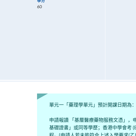
學分
60
單元一「藥理學單元」預計開課日期為：20
申請報讀 「基層醫療藥物服務文憑」，
基礎證書」或同等學歷；香港中學會考 (
程。{申請人若未能符合上述入學要求(乙