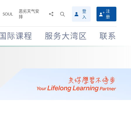
恶劣天气安
登
注
分
打
SOUL
排
册
入
享
开
至
搜
寻
国际课程
服务大湾区
联系
介
面