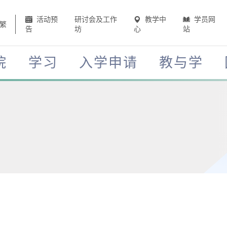
活动预
研讨会及工作
教学中
学员网
繁
告
坊
心
站
院
学习
入学申请
教与学