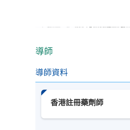
日期 / 時間
逢周五，第一部分之藥理學及藥事管理學
逢周四，第二部分之基層醫療藥物服務單
修業期
導師
本課程為期約一年零九個月，包括藥理
地點
導師資料
港大保良何鴻燊社區書院
香港註冊藥劑師