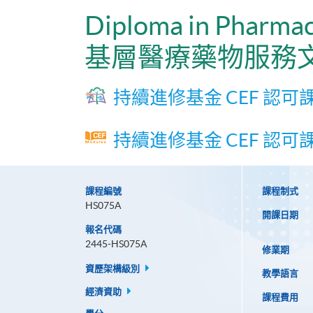
Diploma in Pharmace
基層醫療藥物服務
持續進修基金 CEF 認可
持續進修基金 CEF 認可
課程編號
課程制式
HS075A
開課日期
報名代碼
2445-HS075A
修業期
資歷架構級別
教學語言
經濟資助
課程費用