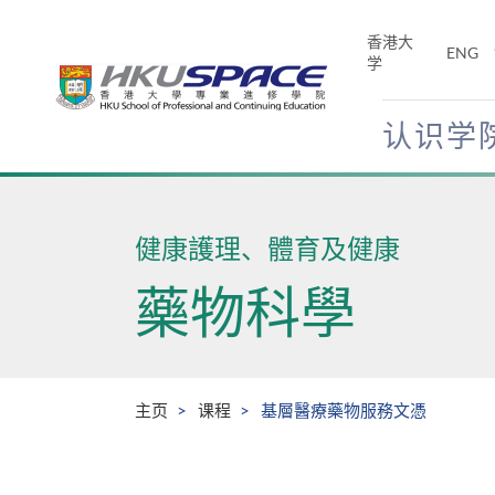
Skip
to
香港大
ENG
main
学
content
认识学
Main
content
start
健康護理、體育及健康
藥物科學
主页
课程
基層醫療藥物服務文憑