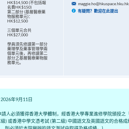
HK$14,500 (不包括報
maggie.ho@hkuspace.hku.hk
名費HK$150)
有疑問？歡迎在此提出
第二部分 (基層醫療藥
物服務單元)：
HK$12,500
三個單元合共
HK$27,000
學員須先修讀第一部分
藥理學及藥事管理學兩
個單元後，再修讀第二
部分之基層醫療藥物服
務單元。
26年9月11日
申請人必須獲得香港大學體制，經香港大學專業進修學院頒授之
E級) 或香港中學文憑考試 (第二級) 中國語文及英國語文的合格
)，則必須於本院舉辦的語文測試中取得及格成績。}