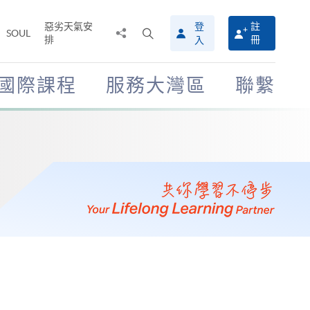
惡劣天氣安
登
註
分
打
SOUL
排
冊
入
享
開
至
搜
尋
國際課程
服務大灣區
聯繫
介
面