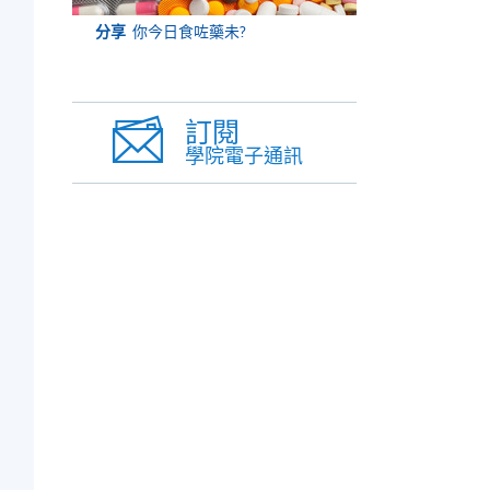
分享
你今日食咗藥未?
訂閱
學院電子通訊
育
專