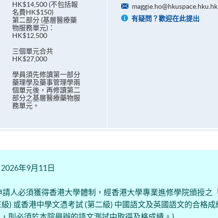
HK$14,500 (不包括報
maggie.ho@hkuspace.hku.hk
名費HK$150)
有疑問？歡迎在此提出
第二部分 (基層醫療藥
物服務單元)：
HK$12,500
三個單元合共
HK$27,000
學員須先修讀第一部分
藥理學及藥事管理學兩
個單元後，再修讀第二
部分之基層醫療藥物服
務單元。
26年9月11日
申請人必須獲得香港大學體制，經香港大學專業進修學院頒授之
E級) 或香港中學文憑考試 (第二級) 中國語文及英國語文的合格
)，則必須於本院舉辦的語文測試中取得及格成績。}