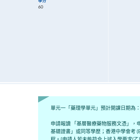
學分
60
單元一「藥理學單元」預計開課日期為：20
申請報讀 「基層醫療藥物服務文憑」，
基礎證書」或同等學歷；香港中學會考 (
程。{申請人若未能符合上述入學要求(乙