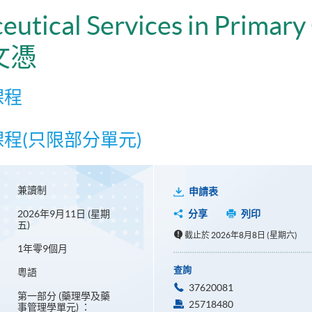
utical Services in Primary
文憑
課程
課程(只限部分單元)
兼讀制
申請表
2026年9月11日 (星期
分享
列印
五)
截止於 2026年8月8日 (星期六)
1年零9個月
查詢
粵語
37620081
第一部分 (藥理學及藥
25718480
事管理學單元) ：