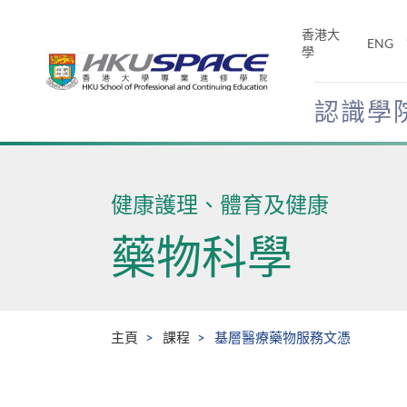
Skip
to
香港大
ENG
main
學
content
認識學
Main
content
start
健康護理、體育及健康
藥物科學
主頁
課程
基層醫療藥物服務文憑