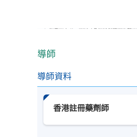
日期 / 時間
逢周五，第一部分之藥理學及藥事管理學
逢周四，第二部分之基層醫療藥物服務單
修業期
導師
本課程為期約一年零九個月，包括藥理
地點
導師資料
港大保良何鴻燊社區書院
香港註冊藥劑師