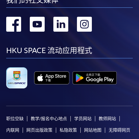
親身報名/郵遞
转
转
转
转
報讀新課程
到
到
到
到
凡以「先到先得」為取錄方式的課程，請填妥
SF26報名表，親往
報名中心
或以郵遞方式連同學
facebook
youtube
linkedin
instag
HKU SPACE 流动应用程式
費以及所需證明文件呈交。
[
下載報名表SF26
]
申請學歷頒授及專業課程可能需要其他資料，報名
表可向報名中心或有關課程負責人索取。填妥申請
表格後，請連同報名費/學費以及所需證明文件親
往報名中心或以郵遞方式遞交。
职位空缺
教学/报名中心地点
学员网站
教师网站
報讀同一學歷頒授課程內其他單元
内联网
网页出版政策
私隐政策
网站地图
无障碍网页