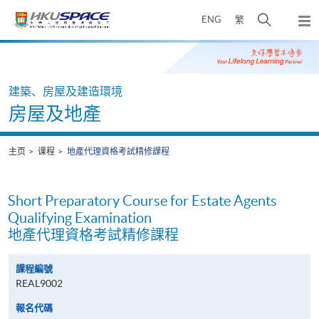
Skip
打
ENG
繁
to
弹
main
开
出
Main
content
搜
主
content
菜
寻
start
单
介
建築、房屋及建造環境
面
房屋及地產
主页
课程
地產代理資格考試精修課程
Short Preparatory Course for Estate Agents
Qualifying Examination
地產代理資格考試精修課程
課程編號
REAL9002
報名代碼