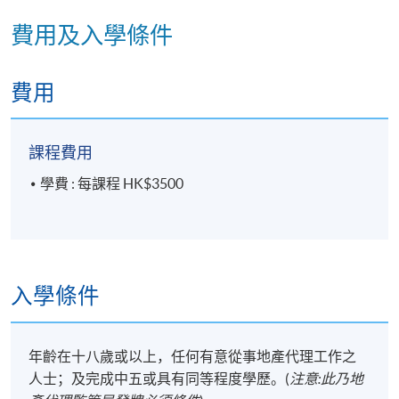
逢周二、周四，6:45pm - 9:45pm
費用及入學條件
修業期
7 講
費用
每講3小時
課程費用
學費 : 每課程 HK$3500
入學條件
年齡在十八歲或以上，任何有意從事地產代理工作之
人士；及完成中五或具有同等程度學歷。(
注意:此乃地