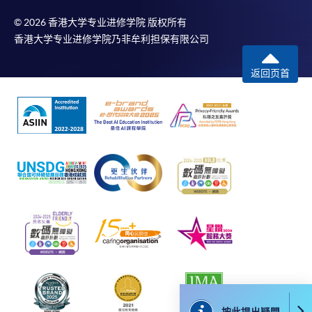
​學院為學歷頒授課程特設「註冊及學費通知」，適
© 2026 香港大学专业进修学院 版权所有
用於一般學歷頒授課程。
香港大学专业进修学院乃非牟利担保有限公司
課程負責人會為學員送上「註冊及學費通知」
返回页首
(「通知」)，請填妥有關「通知」，並親往報名中
心或以郵遞方式，遞交「通知」及繳交所需費用。
有關繳費詳情，請參閱
付款方法
。如對報名程序有任
何疑問，請詳閱個別課程資料，或聯絡有關課程負責
人或報名中心。
課程/科目報名注意事項:
選用網上報名服務必須在已接駁互聯網及支援
JavaScript程式瀏覽器的電腦上進行。建議選用
Google Chrome瀏覽器。
申請人不應閒置申請超過10分鐘。否則，申請人
按此提出疑問