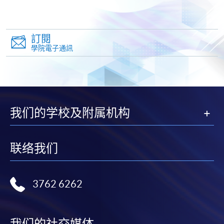
-
短期課程
訂閱
-
個別學歷頒授課程
學院電子通訊
報讀同一學歷頒授課程內其他單元
個別課程為須報讀同一學歷頒授課程及其他單元或繳
交下期學費的學員，提供網上服務，如學員就讀的課
我们的学校及附属机构
程設有此服務，課程負責人會通知學員有關程序。
網上支付可通過「繳費靈」(PPS) (不適用於手機)、
联络我们
VISA 或 Mastercard、「微信支付」(Online WeChat
Pay) 、「支付寶」(Online Alipay) 或 「轉數快」(FPS)
繳付學費。
3762 6262
我们的社交媒体