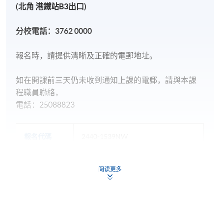
(北角 港鐵站B3出口)
分校電話：
3762 0000
報名時，請提供清晰及正確的電郵地址。
如在開課前三天仍未收到通知上課的電郵，請與本課
程職員聯絡，
電話：25088823
報名代碼
2440-1539NW
開課日期
2026年8月11日 (星期二)
現時接受報名
阅读更多
日期 / 時間