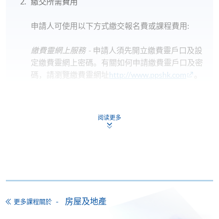
繳交所需費用
申請人可使用以下方式繳交報名費或課程費用:
繳費靈網上服務
- 申請人須先開立繳費靈戶口及設
定繳費靈網上密碼。有關如何申請繳費靈戶口及密
碼，請瀏覽繳費靈網址
http://www.ppshk.com
。
*信用咭網上繳費服務
- 申請人可以 VISA 或
Mastercard（包括「香港大學專業進修學院
阅读更多
Mastercard卡」）繳付學費。
*香港大學專業進修學院Mastercard卡
持有人如欲享用十個
月免息分期付款優惠，必須親臨本學院設有報名服務的教
學中心作付款安排。
如欲了解如何於網上報讀新課程及繳費，請瀏覽網上
房屋及地產
更多課程關於
申請/報讀指南 :