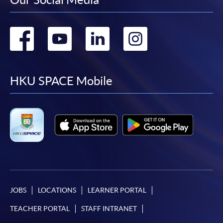
親身報名/郵遞
Go
Go
Go
Go
報讀新課程
to
to
to
to
凡以「先到先得」為取錄方式的課程，請填妥
SF26報名表，親往
報名中心
或以郵遞方式連同學
facebook
youtube
linkedin
instag
HKU SPACE Mobile
費以及所需證明文件呈交。
[
下載報名表SF26
]
申請學歷頒授及專業課程可能需要其他資料，報名
表可向報名中心或有關課程負責人索取。填妥申請
表格後，請連同報名費/學費以及所需證明文件親
往報名中心或以郵遞方式遞交。
JOBS
LOCATIONS
LEARNER PORTAL
報讀同一學歷頒授課程內其他單元
TEACHER PORTAL
STAFF INTRANET