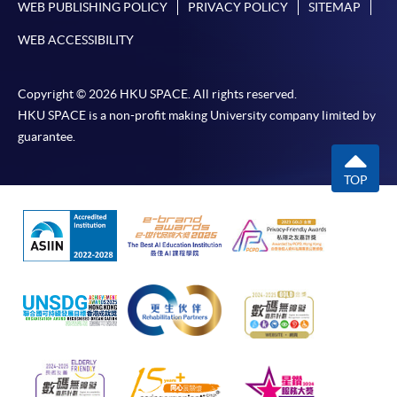
WEB PUBLISHING POLICY
PRIVACY POLICY
SITEMAP
​學院為學歷頒授課程特設「註冊及學費通知」，適
WEB ACCESSIBILITY
用於一般學歷頒授課程。
課程負責人會為學員送上「註冊及學費通知」
Copyright © 2026 HKU SPACE. All rights reserved.
(「通知」)，請填妥有關「通知」，並親往報名中
HKU SPACE is a non-profit making University company limited by
guarantee.
心或以郵遞方式，遞交「通知」及繳交所需費用。
TOP
有關繳費詳情，請參閱
付款方法
。如對報名程序有任
何疑問，請詳閱個別課程資料，或聯絡有關課程負責
人或報名中心。
課程/科目報名注意事項:
選用網上報名服務必須在已接駁互聯網及支援
JavaScript程式瀏覽器的電腦上進行。建議選用
Google Chrome瀏覽器。
申請人不應閒置申請超過10分鐘。否則，申請人