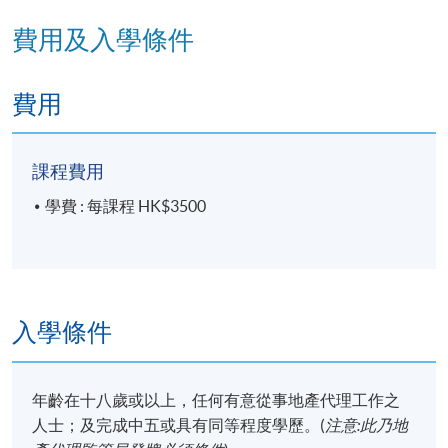
逢周二、周四，6:45pm - 9:45pm
費用及入學條件
修業期
7 講
費用
每講3小時
課程費用
學費 : 每課程 HK$3500
入學條件
年齡在十八歲或以上，任何有意從事地產代理工作之
人士；及完成中五或具有同等程度學歷。(
注意:此乃地