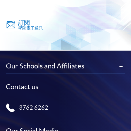
-
短期課程
訂閱
-
個別學歷頒授課程
學院電子通訊
報讀同一學歷頒授課程內其他單元
個別課程為須報讀同一學歷頒授課程及其他單元或繳
交下期學費的學員，提供網上服務，如學員就讀的課
Our Schools and Affiliates
程設有此服務，課程負責人會通知學員有關程序。
網上支付可通過「繳費靈」(PPS) (不適用於手機)、
Contact us
VISA 或 Mastercard、「微信支付」(Online WeChat
Pay) 、「支付寶」(Online Alipay) 或 「轉數快」(FPS)
繳付學費。
3762 6262
Our Social Media