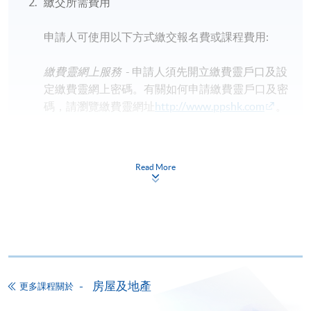
繳交所需費用
申請人可使用以下方式繳交報名費或課程費用:
繳費靈網上服務
- 申請人須先開立繳費靈戶口及設
定繳費靈網上密碼。有關如何申請繳費靈戶口及密
碼，請瀏覽繳費靈網址
http://www.ppshk.com
。
*信用咭網上繳費服務
- 申請人可以 VISA 或
Mastercard（包括「香港大學專業進修學院
Read More
Mastercard卡」）繳付學費。
*香港大學專業進修學院Mastercard卡
持有人如欲享用十個
月免息分期付款優惠，必須親臨本學院設有報名服務的教
學中心作付款安排。
如欲了解如何於網上報讀新課程及繳費，請瀏覽網上
房屋及地產
更多課程關於
申請/報讀指南 :