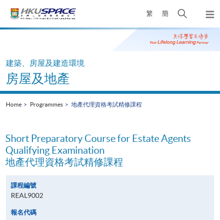
Skip
Open
繁
簡
to
Togg
main
search
navi
Main
content
panel
content
start
建築、房屋及建造環境
房屋及地產
Home
Programmes
地產代理資格考試精修課程
Short Preparatory Course for Estate Agents
Qualifying Examination
地產代理資格考試精修課程
課程編號
REAL9002
報名代碼