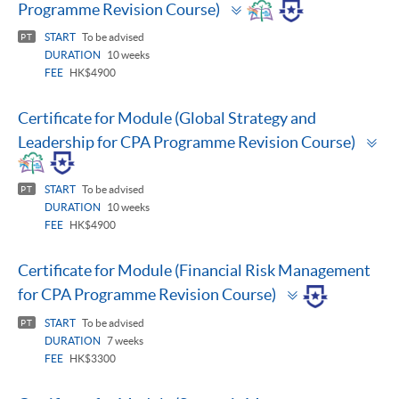
Toggle
Programme Revision Course)
panel
START
To be advised
PT
DURATION
10 weeks
FEE
HK$4900
Certificate for Module (Global Strategy and
To
Leadership for CPA Programme Revision Course)
pa
START
To be advised
PT
DURATION
10 weeks
FEE
HK$4900
Certificate for Module (Financial Risk Management
Toggle
for CPA Programme Revision Course)
panel
START
To be advised
PT
DURATION
7 weeks
FEE
HK$3300