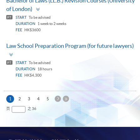
Bachelor of Laws (LL.B.) Revision Courses (University
Toggle
of London)
panel
START
To be advised
PT
DURATION
1 week to 2 weeks
FEE
HK$3600
Law School Preparation Program (for future lawyers)
Toggle
panel
START
To be advised
PT
DURATION
18 hours
FEE
HK$4,300
下
本
1
2
3
4
5
一
页
最
页
之 36
页
后
一
页