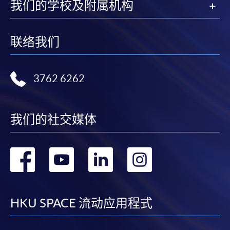
我们的学校及附属机构
联络我们
3762 6262
我们的社交媒体
转
转
转
转
到
到
到
到
facebook
youtube
linkedin
instag
HKU SPACE 流动应用程式