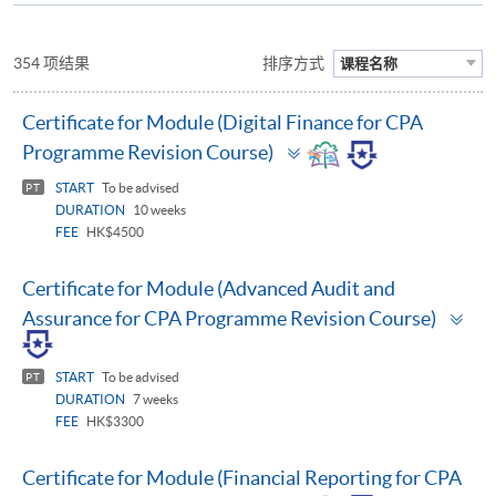
354 项结果
排序方式
课程名称
Certificate for Module (Digital Finance for CPA
Toggle
Programme Revision Course)
panel
START
To be advised
PT
DURATION
10 weeks
FEE
HK$4500
Certificate for Module (Advanced Audit and
To
Assurance for CPA Programme Revision Course)
pa
START
To be advised
PT
DURATION
7 weeks
FEE
HK$3300
Certificate for Module (Financial Reporting for CPA