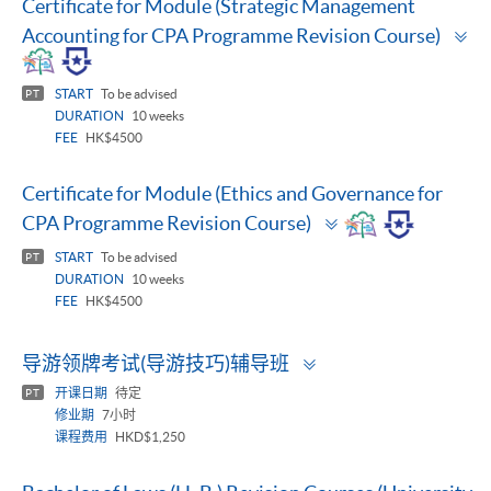
Certificate for Module (Strategic Management
To
Accounting for CPA Programme Revision Course)
p
START
To be advised
PT
DURATION
10 weeks
FEE
HK$4500
Certificate for Module (Ethics and Governance for
Toggle
CPA Programme Revision Course)
panel
START
To be advised
PT
DURATION
10 weeks
FEE
HK$4500
Toggle
导游领牌考试(导游技巧)辅导班
panel
开课日期
待定
PT
修业期
7小时
课程费用
HKD$1,250