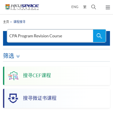
Skip
打
ENG
繁
to
弹
main
开
出
Main
content
搜
主
content
主页
课程搜寻
菜
寻
start
单
介
搜
搜
寻
寻
面
本
网
站
筛选
搜寻CEF课程
搜寻微证书课程