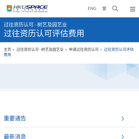
Skip
打
ENG
繁
to
弹
main
开
出
Main
content
搜
主
过往资历认可 - 树艺及园艺业
content
菜
寻
过往资历认可评估费用
start
单
介
面
主页
过往资历认可 - 树艺及园艺业
申请过往资历认可
过往资历认可评估
费用
重要通告
最新消息