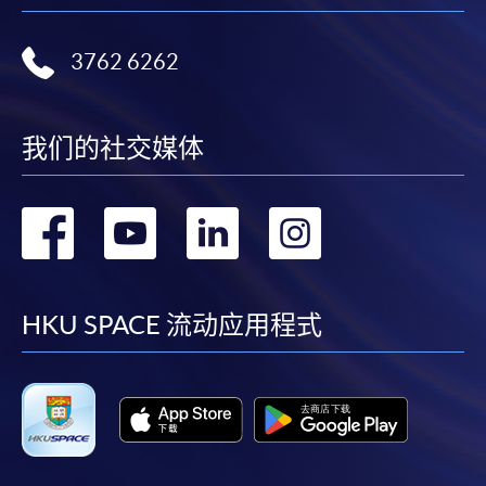
3762 6262
我们的社交媒体
转
转
转
转
到
到
到
到
facebook
youtube
linkedin
instag
HKU SPACE 流动应用程式