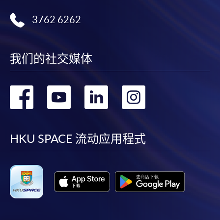
3762 6262
我们的社交媒体
转
转
转
转
到
到
到
到
facebook
youtube
linkedin
instag
HKU SPACE 流动应用程式