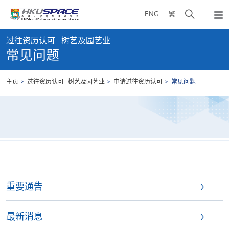
Skip
打
ENG
繁
to
弹
main
开
出
Main
content
搜
主
过往资历认可 - 树艺及园艺业
content
菜
寻
常见问题
start
单
介
面
主页
过往资历认可 - 树艺及园艺业
申请过往资历认可
常见问题
重要通告
最新消息