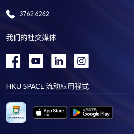
3762 6262
我们的社交媒体
转
转
转
转
到
到
到
到
facebook
youtube
linkedin
instag
HKU SPACE 流动应用程式