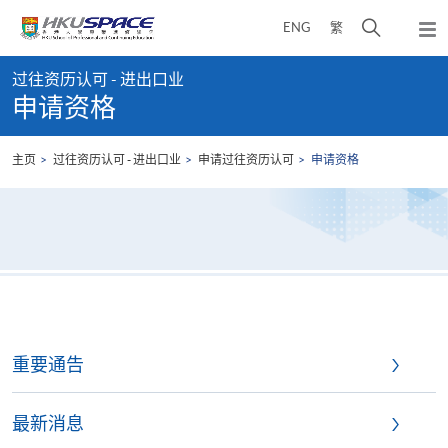
Skip
打
ENG
繁
to
弹
main
开
出
Main
content
搜
主
过往资历认可 - 进出口业
content
菜
寻
申请资格
start
单
介
面
主页
过往资历认可 - 进出口业
申请过往资历认可
申请资格
重要通告
最新消息