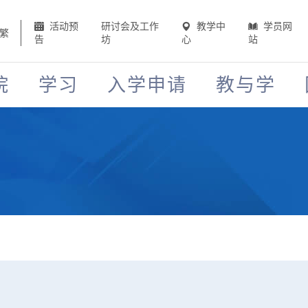
活动预
研讨会及工作
教学中
学员网
繁
告
坊
心
站
院
学习
入学申请
教与学