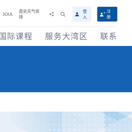
恶劣天气安
登
注
分
打
SOUL
排
册
入
享
开
至
搜
寻
国际课程
服务大湾区
联系
介
面