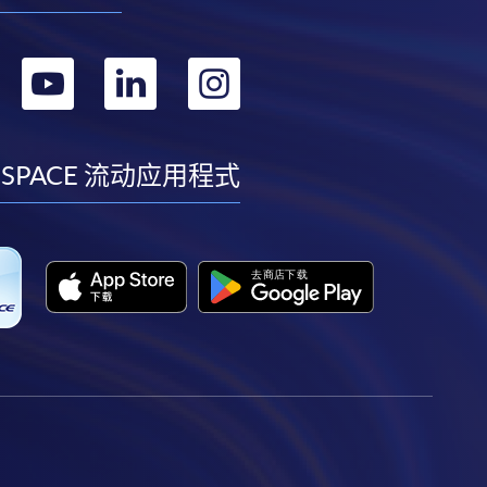
转
转
转
转
到
到
到
到
facebook
youtube
linkedin
instagram
 SPACE 流动应用程式