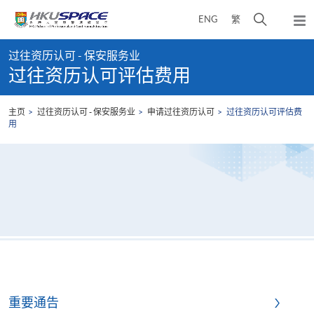
Skip
打
ENG
繁
to
弹
main
开
出
Main
content
搜
主
过往资历认可 - 保安服务业
content
菜
寻
过往资历认可评估费用
start
单
介
面
主页
过往资历认可 - 保安服务业
申请过往资历认可
过往资历认可评估费
用
重要通告