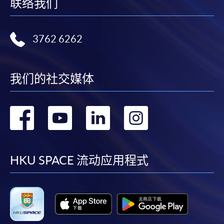
联络我们
3762 6262
我们的社交媒体
转
转
转
转
到
到
到
到
facebook
youtube
linkedin
instag
HKU SPACE 流动应用程式