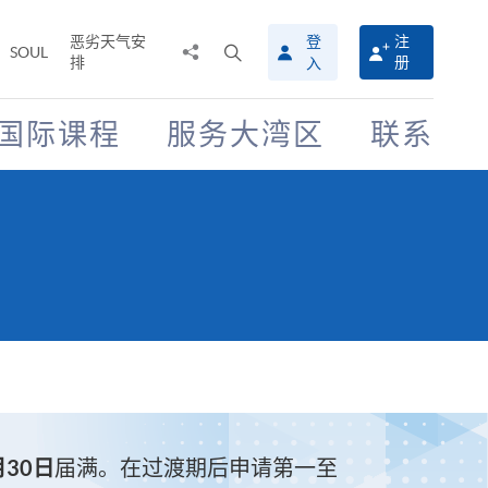
恶劣天气安
登
注
分
打
SOUL
排
册
入
享
开
至
搜
寻
国际课程
服务大湾区
联系
介
面
月30日
届满。在过渡期后申请第一至