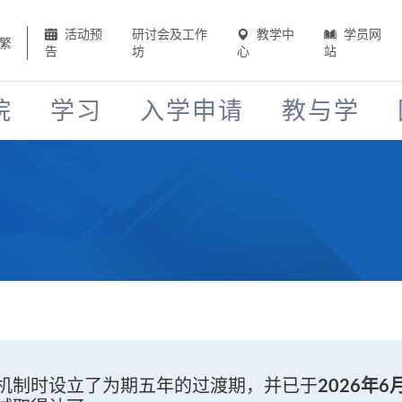
活动预
研讨会及工作
教学中
学员网
繁
告
坊
心
站
院
学习
入学申请
教与学
2026年6
机制时设立了为期五年的过渡期，并已于