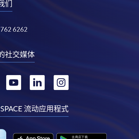
我们
3762 6262
的社交媒体
转
转
转
转
到
到
到
到
facebook
youtube
linkedin
instagram
 SPACE 流动应用程式