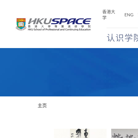
Skip
to
香港大
ENG
main
学
content
认识学
Main
content
start
主页