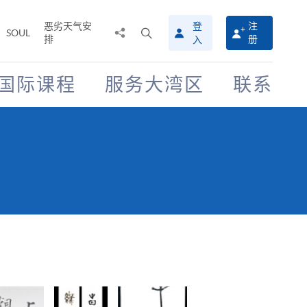
恶劣天气安
登
注
分
打
SOUL
排
册
入
享
开
至
搜
寻
国际课程
服务大湾区
联系
介
面