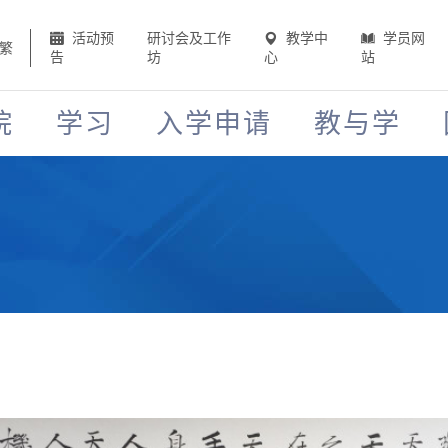
活动预
研讨会及工作
教学中
学员网
繁
告
坊
心
站
院
学习
入学申请
教与学