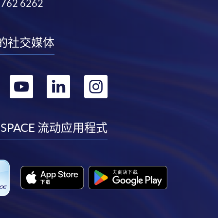
3762 6262
的社交媒体
转
转
转
转
到
到
到
到
facebook
youtube
linkedin
instagram
 SPACE 流动应用程式