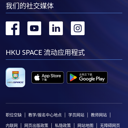
我们的社交媒体
转
转
转
转
到
到
到
到
facebook
youtube
linkedin
instag
HKU SPACE 流动应用程式
职位空缺
教学/报名中心地点
学员网站
教师网站
内联网
网页出版政策
私隐政策
网站地图
无障碍网页