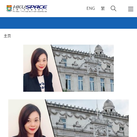
Skip
打
ENG
繁
to
弹
main
开
出
Main
content
搜
主
content
菜
寻
start
单
主页
介
面