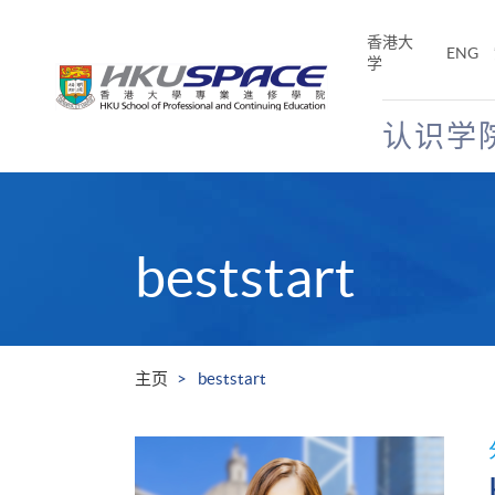
Skip
to
香港大
ENG
main
学
content
认识学
Main
content
start
beststart
主页
beststart