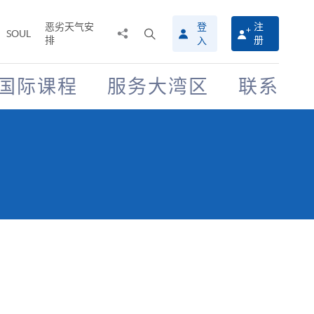
恶劣天气安
登
注
分
打
SOUL
排
册
入
享
开
至
搜
寻
国际课程
服务大湾区
联系
介
面