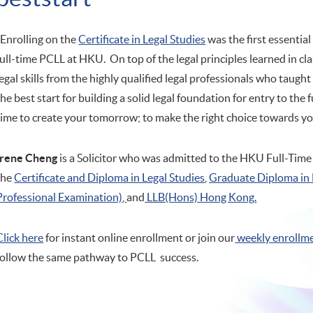
"Enrolling on the
Certificate in Legal Studies
was the first essentia
full-time PCLL at HKU. On top of the legal principles learned in cl
legal skills from the highly qualified legal professionals who taugh
the best start for building a solid legal foundation for entry to the
time to create your tomorrow; to make the right choice towards yo
Irene Cheng
is a Solicitor who was admitted to the HKU Full-Time 
the
Certificate and Diploma in Legal Studies
,
Graduate Diploma in
Professional Examination)
,
and
LLB(Hons) Hong Kong
.
Click here
for instant online enrollment or join our
weekly enrollm
follow the same pathway to PCLL success.