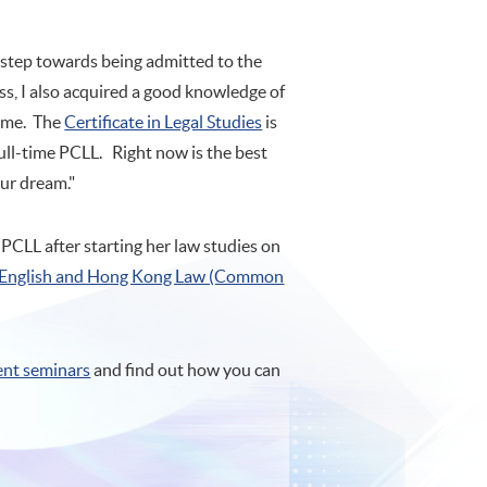
l step towards being admitted to the
ass, I also acquired a good knowledge of
t me. The
Certificate in Legal Studies
is
 full-time PCLL. Right now is the best
ur dream."
PCLL after starting her law studies on
 English and Hong Kong Law (Common
ent seminars
and find out how you can