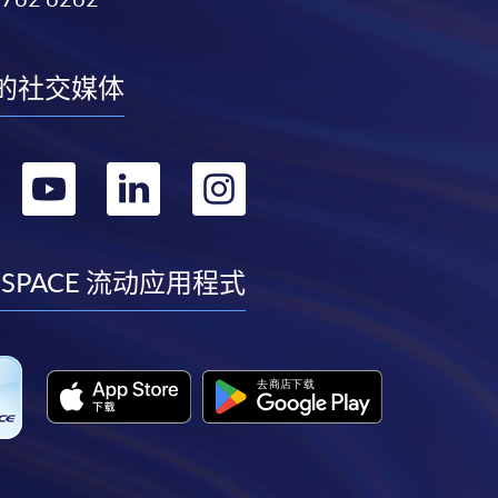
的社交媒体
转
转
转
转
到
到
到
到
facebook
youtube
linkedin
instagram
 SPACE 流动应用程式