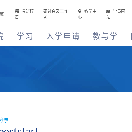
活动预
研讨会及工作
教学中
学员网
繁
告
坊
心
站
院
学习
入学申请
教与学
分享
beststart