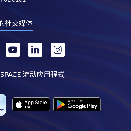
的社交媒体
转
转
转
转
到
到
到
到
facebook
youtube
linkedin
instagram
 SPACE 流动应用程式