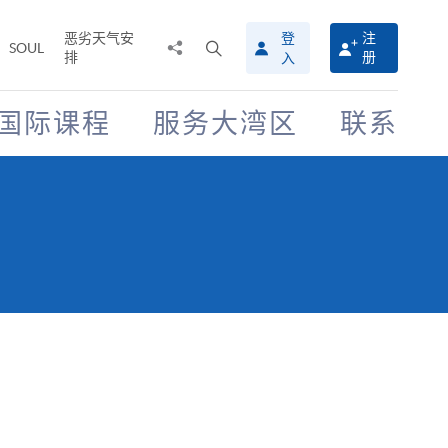
恶劣天气安
登
注
分
打
SOUL
排
册
入
享
开
至
搜
寻
国际课程
服务大湾区
联系
介
面