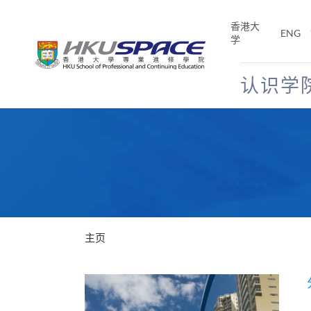
Skip
to
香港大
ENG
main
学
content
认识学
Main
content
start
主页