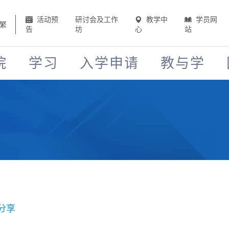
活动预
研讨会及工作
教学中
学员网
繁
告
坊
心
站
院
学习
入学申请
教与学
分享