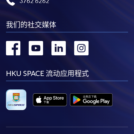
3762 6262
我们的社交媒体
转
转
转
转
到
到
到
到
facebook
youtube
linkedin
instag
HKU SPACE 流动应用程式