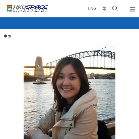
Skip
打
ENG
繁
to
弹
main
开
出
Main
content
搜
主
content
菜
寻
start
单
主页
介
面