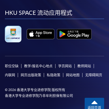
到
到
到
到
facebook
youtube
linkedin
instag
HKU SPACE 流动应用程式
职位空缺
教学/报名中心地点
学员网站
教师网站
内联网
网页出版政策
私隐政策
网站地图
无障碍网页
© 2026 香港大学专业进修学院 版权所有
香港大学专业进修学院乃非牟利担保有限公司
返回页首