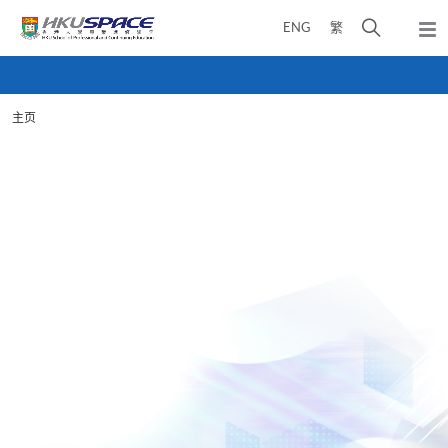
Skip
打
ENG
繁
to
弹
main
开
出
Main
content
搜
主
content
菜
寻
start
单
主页
介
面