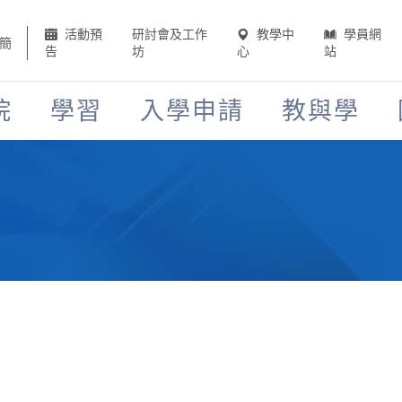
活動預
研討會及工作
教學中
學員網
簡
告
坊
心
站
院
學習
入學申請
教與學