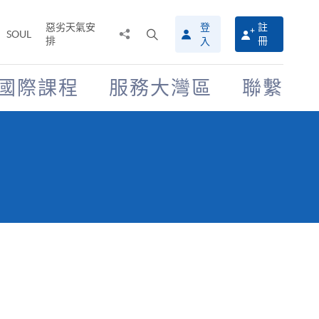
惡劣天氣安
登
註
分
打
SOUL
排
冊
入
享
開
至
搜
尋
國際課程
服務大灣區
聯繫
介
面