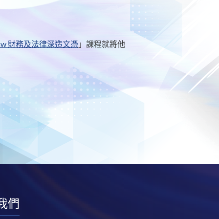
 and Law 財務及法律深造文憑
」課程就將他
我們