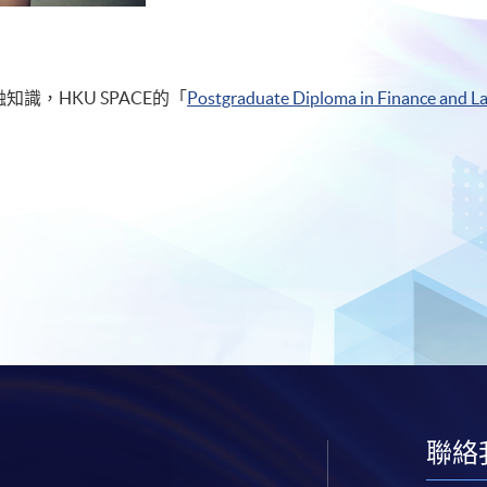
識，HKU SPACE的「
Postgraduate Diploma in Finance
聯絡