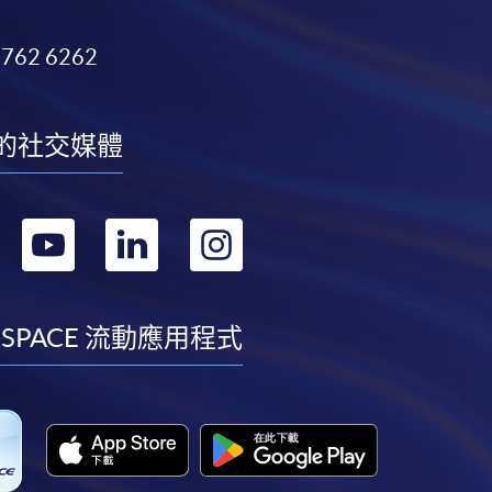
3762 6262
的社交媒體
轉
轉
轉
轉
到
到
到
到
facebook
youtube
linkedin
instagram
 SPACE 流動應用程式