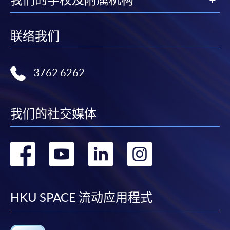
联络我们
3762 6262
我们的社交媒体
转
转
转
转
到
到
到
到
facebook
youtube
linkedin
instag
HKU SPACE 流动应用程式