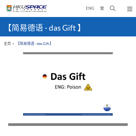
Skip
打
ENG
繁
to
弹
main
开
出
Main
content
搜
主
content
【简易德语 - das Gift 】
菜
寻
start
单
介
主页
【简易德语 - das Gift 】
面