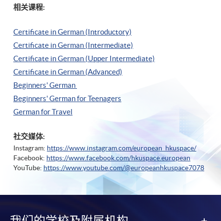
相关课程:
Certificate in German (Introductory)
Certificate in German (Intermediate)
Certificate in German (Upper Intermediate)
Certificate in German (Advanced)
Beginners' German
Beginners' German for Teenagers
German for Travel
社交媒体:
Instagram:
https://www.instagram.com/european_hkuspace/
Facebook:
https://www.facebook.com/hkuspace.european
YouTube:
https://www.youtube.com/@europeanhkuspace7078
我们的学校及附属机构