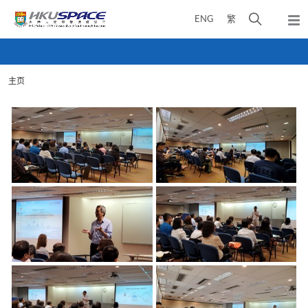
Skip
打
ENG
繁
to
弹
main
开
出
Main
content
搜
主
content
菜
寻
start
单
主页
介
面