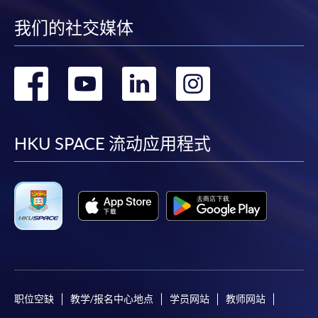
我们的社交媒体
转
转
转
转
到
到
到
到
facebook
youtube
linkedin
instag
HKU SPACE 流动应用程式
职位空缺
教学/报名中心地点
学员网站
教师网站