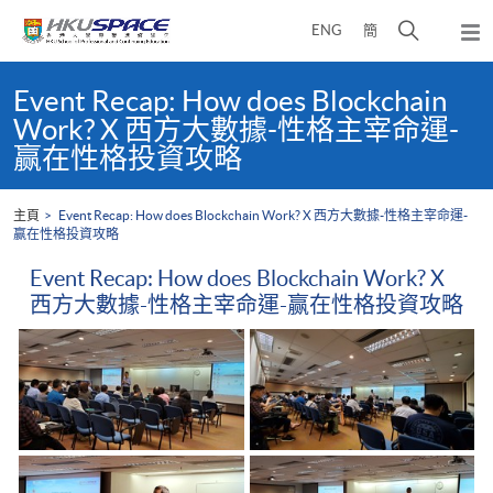
Skip
打
ENG
簡
to
彈
main
開
出
Main
content
搜
主
content
Event Recap: How does Blockchain
選
尋
start
Work? X 西方大數據-性格主宰命運-
單
介
赢在性格投資攻略
面
主頁
Event Recap: How does Blockchain Work? X 西方大數據-性格主宰命運-
赢在性格投資攻略
Event Recap: How does Blockchain Work? X
西方大數據-性格主宰命運-赢在性格投資攻略