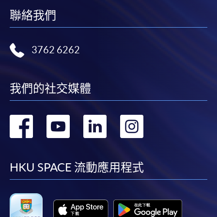
聯絡我們
3762 6262
我們的社交媒體
轉
轉
轉
轉
到
到
到
到
facebook
youtube
linkedin
instag
HKU SPACE 流動應用程式