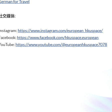
German for Travel
社交媒体:
Instagram:
https://www.instagram.com/european_hkuspace/
Facebook:
https://www.facebook.com/hkuspace.european
YouTube:
https://www.youtube.com/@europeanhkuspace7078