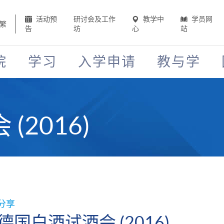
活动预
研讨会及工作
教学中
学员网
繁
告
坊
心
站
院
学习
入学申请
教与学
2016)
分享
德国白酒试酒会 (2016)