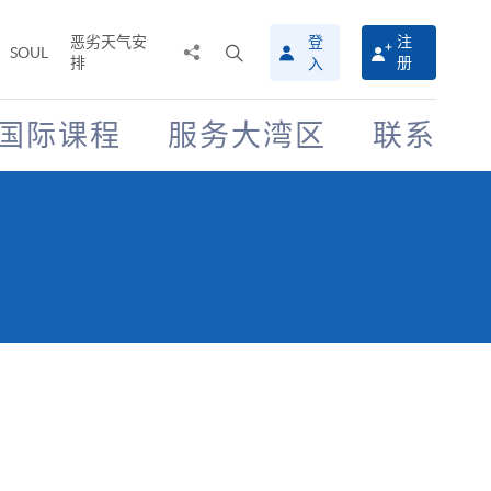
恶劣天气安
登
注
分
打
SOUL
排
册
入
享
开
至
搜
寻
国际课程
服务大湾区
联系
介
面