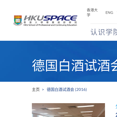
Skip
to
香港大
ENG
main
学
content
认识学
Main
content
start
德国白酒试酒会 (
主页
德国白酒试酒会 (2016)