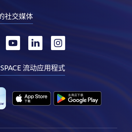
的社交媒体
转
转
转
转
到
到
到
到
facebook
youtube
linkedin
instagram
 SPACE 流动应用程式