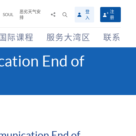
恶劣天气安
登
注
分
打
SOUL
排
册
入
享
开
至
搜
寻
国际课程
服务大湾区
联系
介
面
ation End of
munication End of