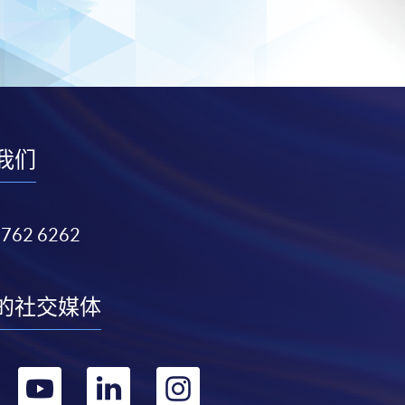
我们
3762 6262
的社交媒体
转
转
转
转