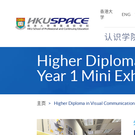
Skip
to
香港大
ENG
main
学
content
认识学
Main
Higher Diplom
content
start
Year 1 Mini Ex
主页
Higher Diploma in Visual Communication 