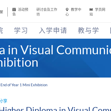
活动预
研讨会及工作
教学中
学员网
繁
告
坊
心
站
院
学习
入学申请
教与学
a in Visual Communic
hibition
End of Year 1 Mini Exhibition
分享
Higher Diploma in Visual Com