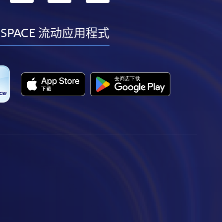
到
到
到
到
facebook
youtube
linkedin
instagram
 SPACE 流动应用程式