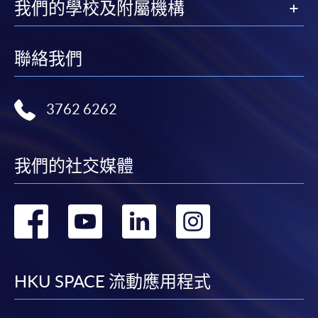
我們的學校及附屬機構
聯絡我們
3762 6262
我們的社交媒體
轉
轉
轉
轉
到
到
到
到
facebook
youtube
linkedin
instag
HKU SPACE 流動應用程式