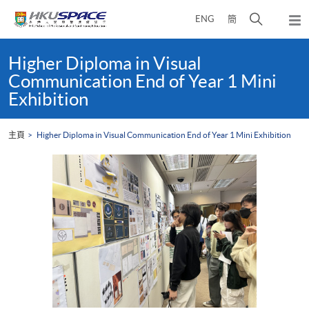
Skip
打
ENG
簡
to
彈
main
開
出
Main
content
搜
主
content
Higher Diploma in Visual
選
尋
start
Communication End of Year 1 Mini
單
介
Exhibition
面
主頁
Higher Diploma in Visual Communication End of Year 1 Mini Exhibition