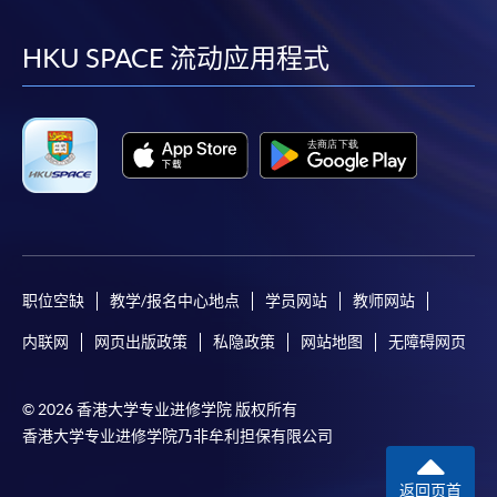
到
到
到
到
facebook
youtube
linkedin
instag
HKU SPACE 流动应用程式
职位空缺
教学/报名中心地点
学员网站
教师网站
内联网
网页出版政策
私隐政策
网站地图
无障碍网页
© 2026 香港大学专业进修学院 版权所有
香港大学专业进修学院乃非牟利担保有限公司
返回页首