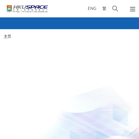
Skip
打
ENG
繁
to
弹
main
开
出
Main
content
搜
主
content
菜
寻
start
单
主页
介
面