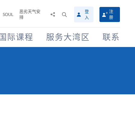
恶劣天气安
登
注
分
打
SOUL
排
册
入
享
开
至
搜
寻
国际课程
服务大湾区
联系
介
面