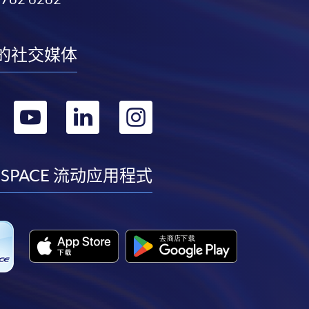
的社交媒体
转
转
转
转
到
到
到
到
facebook
youtube
linkedin
instagram
 SPACE 流动应用程式