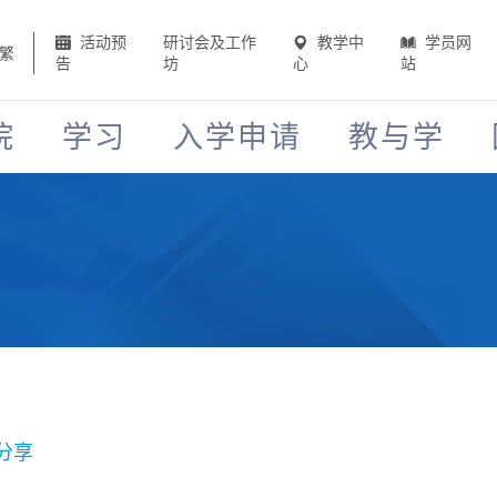
活动预
研讨会及工作
教学中
学员网
繁
告
坊
心
站
院
学习
入学申请
教与学
分享