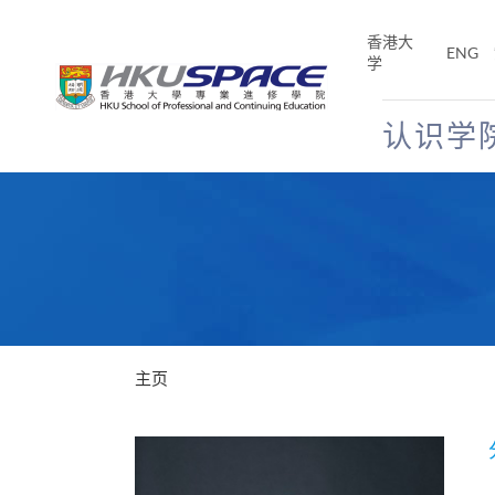
Skip
to
香港大
ENG
main
学
content
认识学
Main
content
start
主页