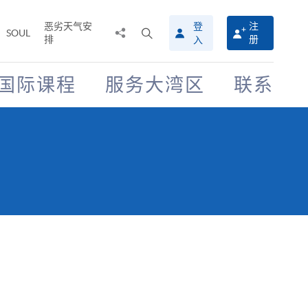
恶劣天气安
登
注
分
打
SOUL
排
册
入
享
开
至
搜
寻
国际课程
服务大湾区
联系
介
面