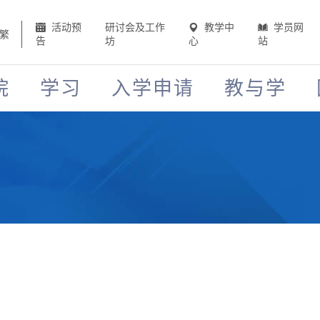
活动预
研讨会及工作
教学中
学员网
繁
告
坊
心
站
院
学习
入学申请
教与学