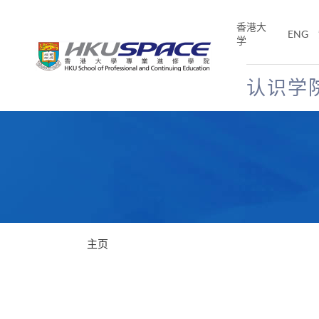
Skip
to
香港大
ENG
main
学
content
认识学
Main
content
start
主页