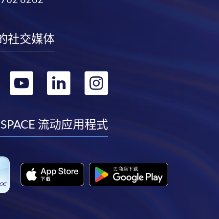
的社交媒体
转
转
转
转
到
到
到
到
facebook
youtube
linkedin
instagram
 SPACE 流动应用程式