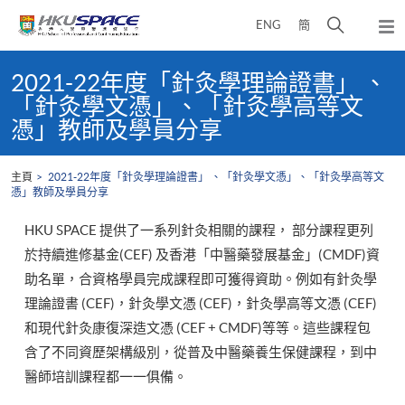
Skip
打
ENG
簡
to
彈
main
開
出
Main
content
搜
主
content
2021-22年度「針灸學理論證書」 、
選
尋
start
「針灸學文憑」、「針灸學高等文
單
介
憑」教師及學員分享
面
主頁
2021-22年度「針灸學理論證書」 、「針灸學文憑」、「針灸學高等文
憑」教師及學員分享
HKU SPACE 提供了一系列針灸相關的課程， 部分課程更列
於持續進修基金(CEF) 及香港「中醫藥發展基金」(CMDF)資
助名單，合資格學員完成課程即可獲得資助。例如有針灸學
理論證書 (CEF)，針灸學文憑 (CEF)，針灸學高等文憑 (CEF)
和現代針灸康復深造文憑 (CEF + CMDF)等等。這些課程包
含了不同資歷架構級別，從普及中醫藥養生保健課程，到中
醫師培訓課程都一一俱備。