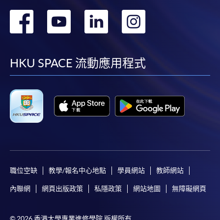
轉
轉
轉
轉
到
到
到
到
facebook
youtube
linkedin
instag
HKU SPACE 流動應用程式
職位空缺
教學/報名中心地點
學員網站
教師網站
內聯網
網頁出版政策
私隱政策
網站地圖
無障礙網頁
© 2026 香港大學專業進修學院 版權所有