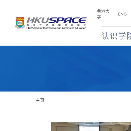
Skip
to
香港大
ENG
main
学
content
认识学
Main
content
start
主页