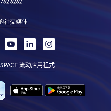
3762 6262
的社交媒体
转
转
转
转
到
到
到
到
facebook
youtube
linkedin
instagram
 SPACE 流动应用程式