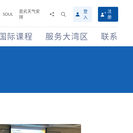
恶劣天气安
登
注
分
打
SOUL
排
册
入
享
开
至
搜
寻
国际课程
服务大湾区
联系
介
面