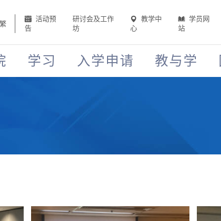
活动预
研讨会及工作
教学中
学员网
繁
告
坊
心
站
院
学习
入学申请
教与学