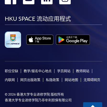
到
到
到
到
facebook
youtube
linkedin
instag
HKU SPACE 流动应用程式
职位空缺
教学/报名中心地点
学员网站
教师网站
内联网
网页出版政策
私隐政策
网站地图
无障碍网页
© 2026 香港大学专业进修学院 版权所有
香港大学专业进修学院乃非牟利担保有限公司