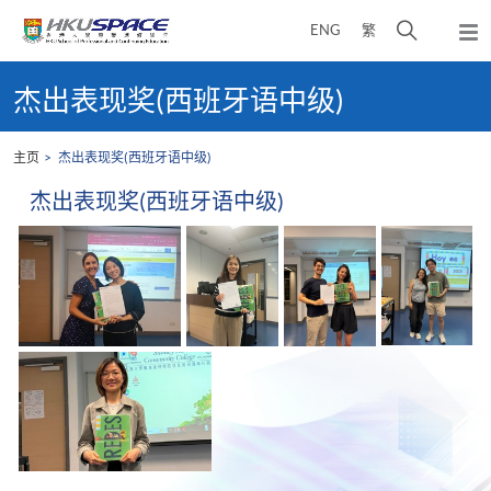
Skip
打
ENG
繁
to
弹
main
开
出
Main
content
搜
主
content
杰出表现奖(西班牙语中级)
菜
寻
start
单
介
主页
杰出表现奖(西班牙语中级)
面
杰出表现奖(西班牙语中级)