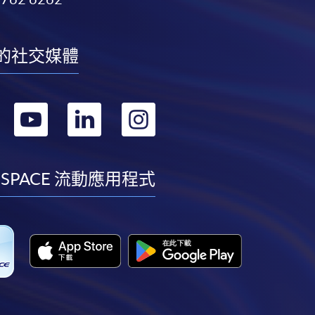
的社交媒體
轉
轉
轉
轉
到
到
到
到
facebook
youtube
linkedin
instagram
 SPACE 流動應用程式