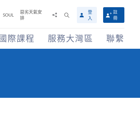
惡劣天氣安
登
註
分
打
SOUL
排
冊
入
享
開
至
搜
尋
國際課程
服務大灣區
聯繫
介
面