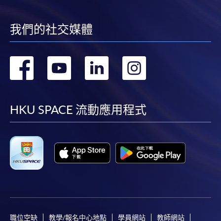
我們的社交媒體
轉
轉
轉
轉
到
到
到
到
facebook
youtube
linkedin
instag
HKU SPACE 流動應用程式
職位空缺
教學/報名中心地點
學員網站
教師網站