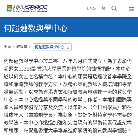
Skip
打
ENG
簡
to
彈
main
開
出
Main
content
搜
主
content
何超蕸教與學中心
選
尋
start
單
介
面
主頁
教與學
何超蕸教與學中心
何超蕸教與學中心於二零一八年八月正式成立，為了表彰何
超蕸女士BBS對香港大學專業進修學院的慷慨捐贈，本中心
遂以何女士之名稱命名。本中心的願景是透過改善本學院全
職和兼職教師的教學方法，及精心策劃教師入職培訓和專業
發展活動，以成為香港專業和持續教育界別裡一流的教與學
中心。本中心透過與不同學科的教學工作者、本地和國際專
業人員和學術界分享及交流，以年輕人（全日制學員）和在
職成年人（兼讀制學員）為對象，設計針對特定學科需要的
教學法。本中心亦透過加強和完善現有的學術質素保證架構
和程序，來促進香港大學專業進修學院的優質教與學體驗。