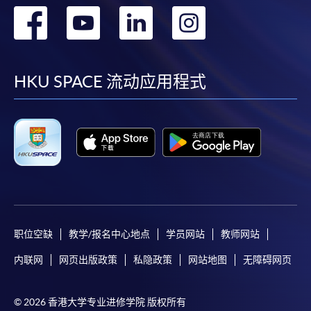
转
转
转
转
到
到
到
到
facebook
youtube
linkedin
instag
HKU SPACE 流动应用程式
职位空缺
教学/报名中心地点
学员网站
教师网站
内联网
网页出版政策
私隐政策
网站地图
无障碍网页
© 2026 香港大学专业进修学院 版权所有