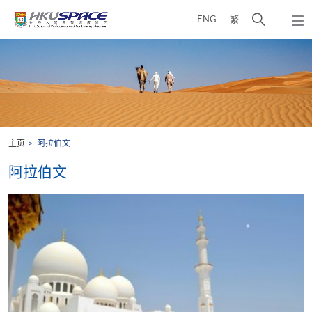
Skip
打
ENG
繁
to
弹
main
开
出
Main
content
搜
主
content
菜
寻
start
单
介
面
主页
阿拉伯文
阿拉伯文