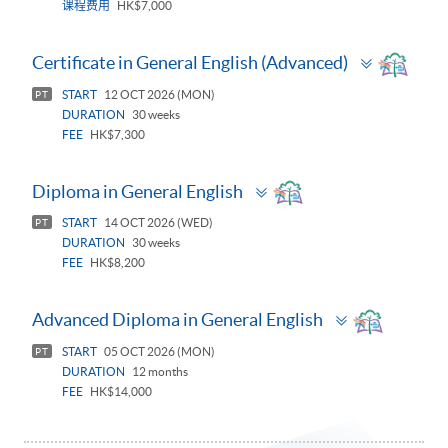
课程费用
HK$7,000
Toggle
Certificate in General English (Advanced)
panel
START
12 OCT 2026 (MON)
PT
DURATION
30 weeks
FEE
HK$7,300
Toggle
Diploma in General English
panel
START
14 OCT 2026 (WED)
PT
DURATION
30 weeks
FEE
HK$8,200
Toggle
Advanced Diploma in General English
panel
START
05 OCT 2026 (MON)
PT
DURATION
12 months
FEE
HK$14,000