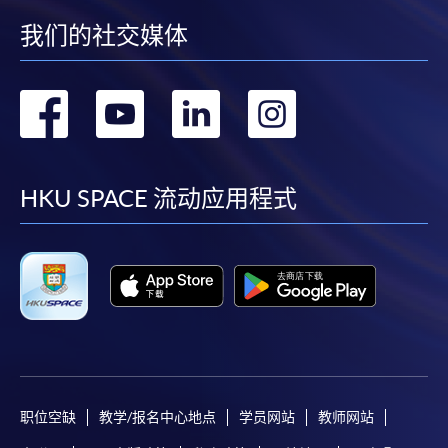
我们的社交媒体
转
转
转
转
到
到
到
到
facebook
youtube
linkedin
instag
HKU SPACE 流动应用程式
职位空缺
教学/报名中心地点
学员网站
教师网站