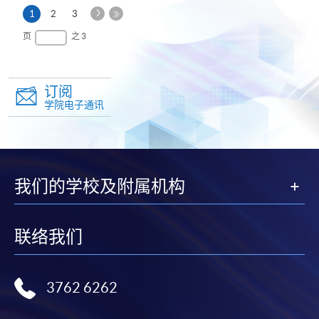
下
本
1
2
3
一
页
最
页
之 3
页
后
一
页
订阅
学院电子通讯
我们的学校及附属机构
联络我们
3762 6262