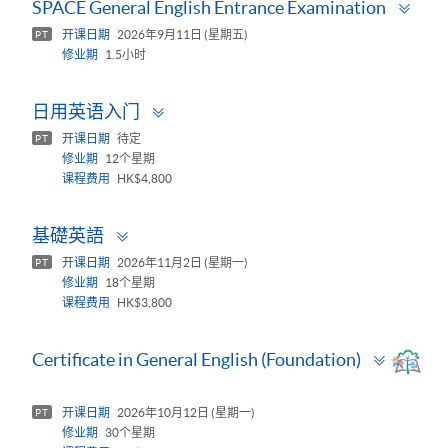
Tog
SPACE General English Entrance Examination
pan
开课日期
2026年9月11日 (星期五)
PT
修业期
1.5小时
Toggle
日用英语入门
panel
开课日期
待定
PT
修业期
12个星期
课程费用
HK$4,800
Toggle
基礎英語
panel
开课日期
2026年11月2日 (星期一)
PT
修业期
18个星期
课程费用
HK$3,800
Toggle
Certificate in General English (Foundation)
panel
开课日期
2026年10月12日 (星期一)
PT
修业期
30个星期