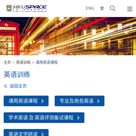
Skip
打
ENG
繁
to
弹
main
开
出
Main
content
搜
主
content
菜
寻
start
单
介
面
主页
英语训练
通用英语课程
英语训练
返回主页
通用英语课程
专业及商务英语
学术英语 及 英语评测备试课程
英语文学研读