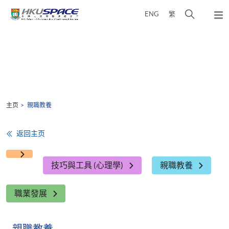
Skip
打
ENG
繁
to
弹
main
开
出
Main
content
搜
主
content
菜
寻
start
单
介
面
主页
親職教養
返回主页
技巧與工具 (心理學)
親職教養
職業發展
親職教養