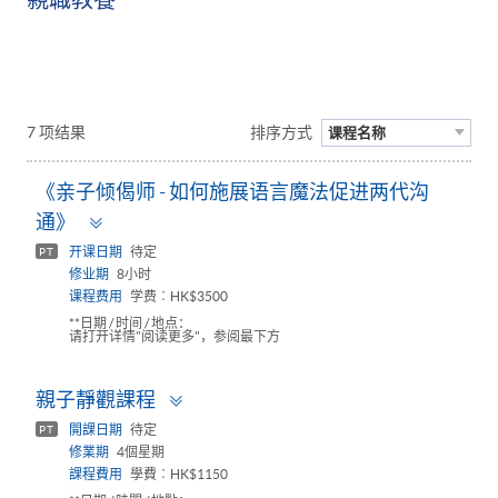
7 项结果
排序方式
课程名称
《亲子倾偈师 - 如何施展语言魔法促进两代沟
Toggle
通》
panel
开课日期
待定
PT
修业期
8小时
课程费用
学费︰HK$3500
**日期 / 时间 / 地点：
请打开详情"阅读更多"，参阅最下方
Toggle
親子靜觀課程
panel
開課日期
待定
PT
修業期
4個星期
課程費用
學費︰HK$1150