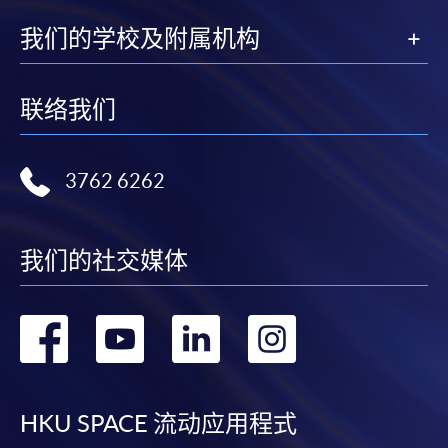
我们的学校及附属机构
联络我们
3762 6262
我们的社交媒体
转
转
转
转
到
到
到
到
facebook
youtube
linkedin
instag
HKU SPACE 流动应用程式