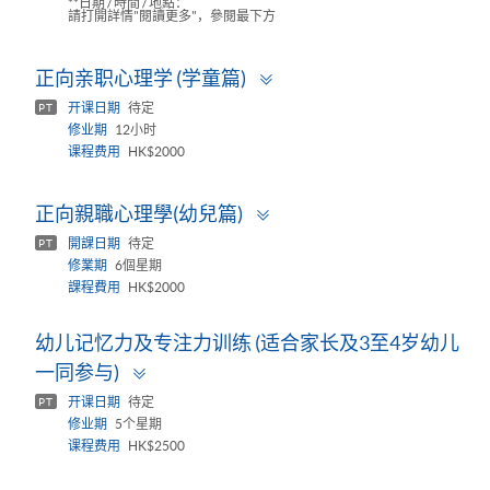
**日期 / 時間 / 地點：
請打開詳情"閱讀更多"，參閱最下方
Toggle
正向亲职心理学 (学童篇)
panel
开课日期
待定
PT
修业期
12小时
课程费用
HK$2000
Toggle
正向親職心理學(幼兒篇)
panel
開課日期
待定
PT
修業期
6個星期
課程費用
HK$2000
幼儿记忆力及专注力训练 (适合家长及3至4岁幼儿
Toggle
一同参与)
panel
开课日期
待定
PT
修业期
5个星期
课程费用
HK$2500