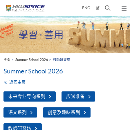
Skip
打
ENG
繁
to
弹
main
开
出
Main
content
搜
主
content
菜
寻
start
单
介
面
主页
Summer School 2026
教師研習坊
Summer School 2026
返回主页
未来专业导向系列
应试准备
语文系列
创意及趣味系列
教師研習坊