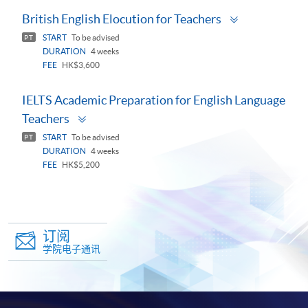
Toggle
British English Elocution for Teachers
panel
START
To be advised
PT
DURATION
4 weeks
FEE
HK$3,600
IELTS Academic Preparation for English Language
Toggle
Teachers
panel
START
To be advised
PT
DURATION
4 weeks
FEE
HK$5,200
订阅
学院电子通讯