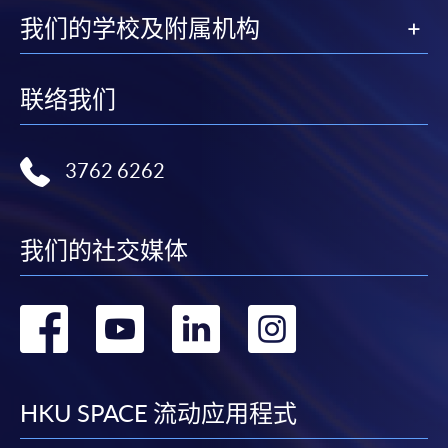
我们的学校及附属机构
联络我们
3762 6262
我们的社交媒体
转
转
转
转
到
到
到
到
facebook
youtube
linkedin
instag
HKU SPACE 流动应用程式