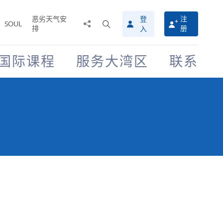
恶劣天气安
登
注
分
打
SOUL
排
册
入
享
开
至
搜
寻
国际课程
服务大湾区
联系
介
面