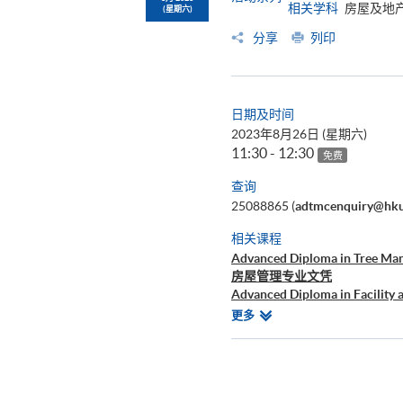
相关学科
房屋及地
(星期六)
分享
列印
日期及时间
2023年8月26日 (星期六)
11:30 - 12:30
免费
查询
25088865 (
adtmcenquiry@hku
相关课程
Advanced Diploma in Tree Ma
房屋管理专业文凭
Advanced Diploma in Facility
Certificate in Property Manag
相
更多
关
课
程