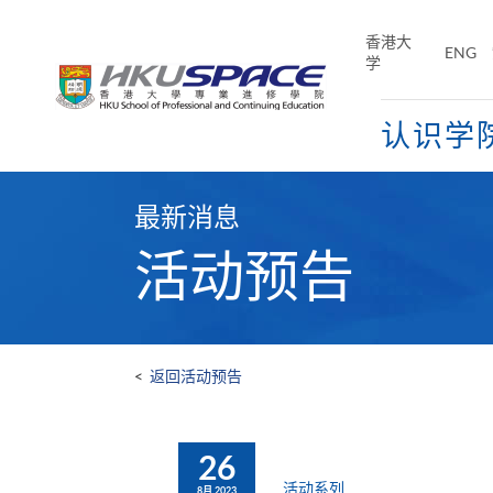
Skip
to
香港大
ENG
main
学
content
认识学
Main
content
最新消息
start
活动预告
<
返回活动预告
26
活动系列
8月 2023