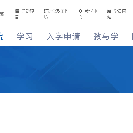
活动预
研讨会及工作
教学中
学员网
繁
告
坊
心
站
院
学习
入学申请
教与学