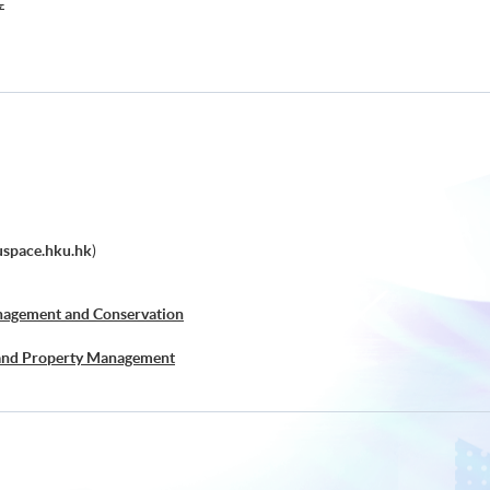
产
space.hku.hk
)
nagement and Conservation
 and Property Management
ement