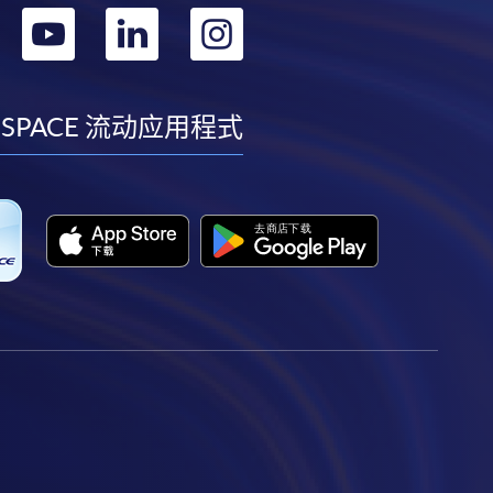
转
转
转
转
到
到
到
到
facebook
youtube
linkedin
instagram
 SPACE 流动应用程式