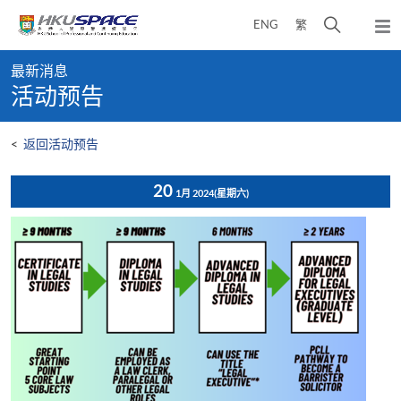
Skip
打
ENG
繁
to
弹
main
开
出
Main
content
搜
主
最新消息
content
菜
寻
活动预告
start
单
介
面
<
返回活动预告
20
1月 2024
(星期六)