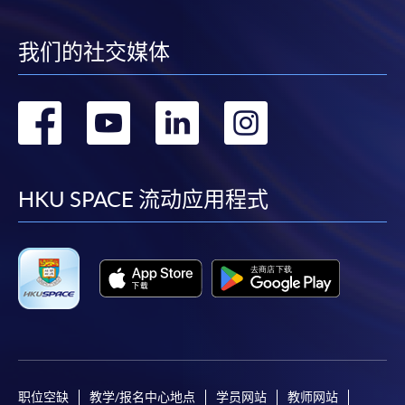
我们的社交媒体
转
转
转
转
到
到
到
到
facebook
youtube
linkedin
instag
HKU SPACE 流动应用程式
职位空缺
教学/报名中心地点
学员网站
教师网站