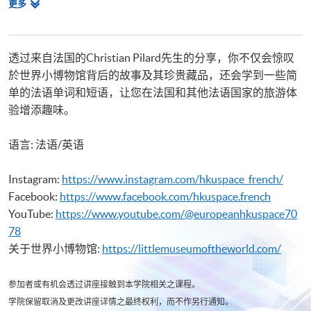
相
更多
Certificate in French (Advanced)
关
Beginners' French
课
程
透过来自法国的Christian Pilard先生的分享，你不仅会惊叹
於世界小博物馆背后的故事及其珍贵藏品，还会学到一些简
单的法语单词和短语，让您在法国和其他法语国家的旅游体
验增添趣味。
语言: 法语/英语
Instagram:
https://www.instagram.com/hkuspace_french/
Facebook:
https://www.facebook.com/hkuspace.french
YouTube:
https://www.youtube.com/@europeanhkuspace70
78
关于世界小博物馆:
https://littlemuseumoftheworld.com/
参加者或有机会透过讲座接触到本学院相关之课程。
学院保留取消及更改讲座详情之最终权利，而不作另行通知。