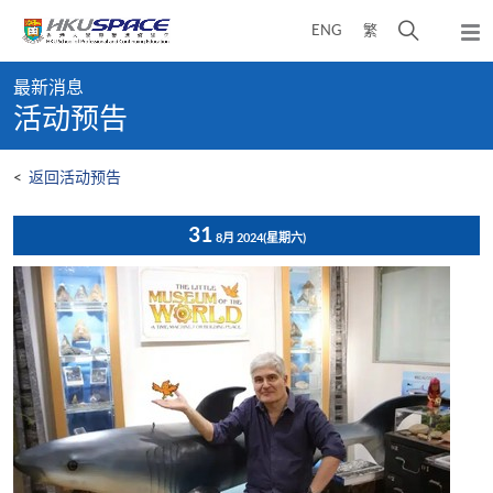
Skip
打
ENG
繁
to
弹
main
开
出
Main
content
搜
主
最新消息
content
菜
寻
活动预告
start
单
介
面
<
返回活动预告
31
8月 2024
(星期六)