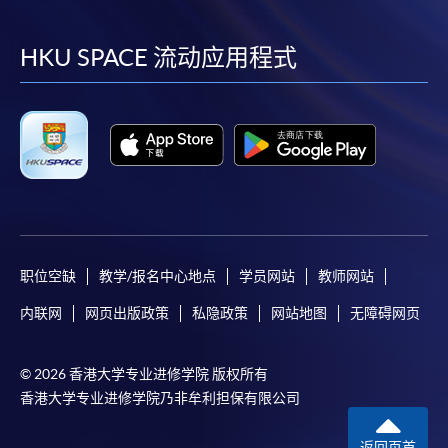
到
到
到
到
facebook
youtube
linkedin
instag
HKU SPACE 流动应用程式
职位空缺
教学/报名中心地点
学员网站
教师网站
内联网
网页出版政策
私隐政策
网站地图
无障碍网页
© 2026 香港大学专业进修学院 版权所有
香港大学专业进修学院乃非牟利担保有限公司
返回页首