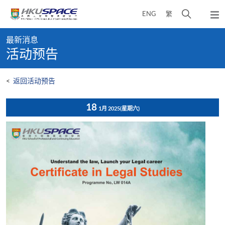
Skip
打
ENG
繁
to
弹
main
开
出
Main
content
搜
主
最新消息
content
菜
寻
活动预告
start
单
介
面
<
返回活动预告
18
1月 2025
(星期六)