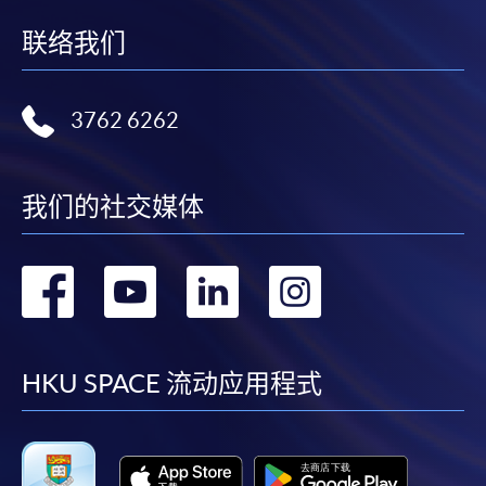
联络我们
3762 6262
我们的社交媒体
转
转
转
转
到
到
到
到
facebook
youtube
linkedin
instag
HKU SPACE 流动应用程式