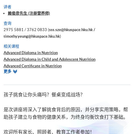
讲者
赖俊彦先生 (注册营养师)
查询
2975 5881 / 3762 0833 (
sss.sze@hkuspace.hku.hk /
timothy.yeung@hkuspace.hku.hk
)
相关课程
Advanced Diploma in Nutrition
Advanced Diploma in Child and Adolescent Nutrition
Advanced Certificate in Nutrition
相
更多
Advanced Certificate in Clinical Nutrition and Health Promotion
关
Certificate for Module (Nutrition and Dietary Management of Food
课
Allergy and Intolerance)
程
素食營養及食療基礎證書
孩子挑食让你头痛吗？餐桌变成战场？
是次讲座将深入了解挑食背后的原因，并分享实用策略，帮
助孩子建立与食物的健康关系，为终身均衡饮食打下基础。
欢迎所有家长、照顾者、教育工作者参加！