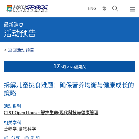
Skip
打
ENG
繁
to
弹
main
开
出
Main
content
搜
主
最新消息
content
菜
寻
活动预告
start
单
介
面
<
返回活动预告
17
5月 2025
(星期六)
拆解儿童挑食难题：确保营养均衡与健康成长的
策略
活动系列
CLST Open House: 智护生命:现代科技与健康管理
相关学科
营养学, 食物科学
分享
列印