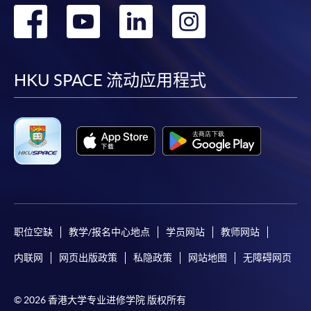
转
转
转
转
到
到
到
到
facebook
youtube
linkedin
instag
HKU SPACE 流动应用程式
职位空缺
教学/报名中心地点
学员网站
教师网站
内联网
网页出版政策
私隐政策
网站地图
无障碍网页
© 2026 香港大学专业进修学院 版权所有