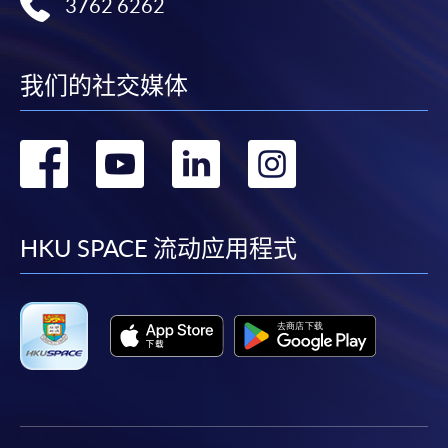
3762 6262
我们的社交媒体
转
转
转
转
到
到
到
到
facebook
youtube
linkedin
instag
HKU SPACE 流动应用程式