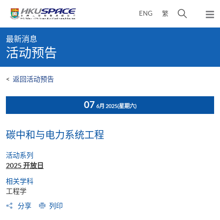
Skip
打
ENG
繁
to
弹
main
开
出
Main
content
搜
主
最新消息
content
菜
寻
活动预告
start
单
介
面
<
返回活动预告
07
6月 2025
(星期六)
碳中和与电力系统工程
活动系列
2025 开放日
相关学科
工程学
分享
列印