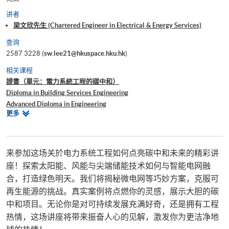
讲者
梁文欣先生 (Chartered Engineer in Electrical & Energy Services)
查询
2587 3228 (
sw.lee21@hkuspace.hku.hk
)
相关课程
證書（單元：電力系統工程的碳中和）
Diploma in Building Services Engineering
Advanced Diploma in Engineering
相
更多
BEng (Hons) Energy and Building Services Engineering
关
课
程
来参加这场关於电力系统工程如何点亮碳中和未来的精彩讲
座！探索太阳能、风能与尖端储能技术如何与智能电网融
合，打造绿色明天。我们将揭秘微电网等巧妙方案，克服可
再生能源的挑战。真实案例将点燃你的灵感，展示大胆的碳
中和项目。无论你是对可持续发展充满好奇，还是拥有工程
热情，这场讲座将带来振奋人心的见解，激发你为更洁净地